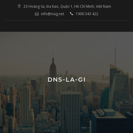
Skip
23 Hoàng Sa, Đa Kao, Quận 1, Hồ Chí Minh, Việt Nam
to
info@niag.net
1900 343 422
content
DNS-LA-GI