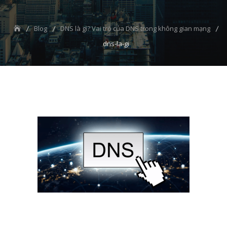
Blog
DNS là gì? Vai trò của DNS trong không gian mạng
dns-la-gi