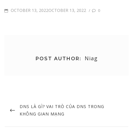
POSTED
OCTOBER 13, 2022OCTOBER 13, 2022
/
0
ON
Niag
POST AUTHOR:
Post
navigation
PREVIOUS
DNS LÀ GÌ? VAI TRÒ CỦA DNS TRONG
POST
KHÔNG GIAN MẠNG