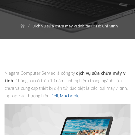
Dịch vụ sửa chữa máy vi tính tại TP Hồ Chí Minh
Niagara Computer Serviec là công ty
dịch vụ sửa chữa máy vi
tính
. Chúng tôi có trên 10 năm kinh nghiệm trong ngành sửa
chữa và cung cấp thiết bị điện tử, đặc biệt là các loại máy vi tính,
laptop các thương hiệu
Dell
,
Macbook
,…