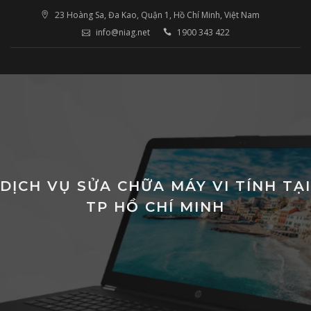
Skip
23 Hoàng Sa, Đa Kao, Quận 1, Hồ Chí Minh, Việt Nam
to
info@niag.net
1900 343 422
content
DỊCH VỤ SỬA CHỮA MÁY VI TÍNH TẠI
TP HỒ CHÍ MINH