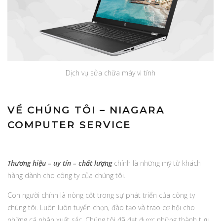
Dịch vụ sửa chữa máy vi tính
VỀ CHÚNG TÔI – NIAGARA
COMPUTER SERVICE
Thương hiệu – uy tín – chất lượng
chính là những mỹ từ khách
hàng dành cho công ty của chúng tôi.
Con người chính là nòng cốt trong sự phát triển của công ty
chúng tôi. Luôn luôn tuyển chọn, đào tạo và trao cơ hội cho
những cá nhân xuất sắc. Chúng tôi đã đạt được những thành tựu