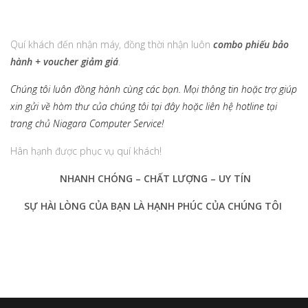
Quí khách đến nhận máy, đồng thời nhận luôn
combo phiếu bảo
hành + voucher giảm giá
.
Chúng tôi luôn đồng hành cùng các bạn. Mọi thông tin hoặc trợ giúp
xin gửi về hòm thư của chúng tôi tại đây hoặc liên hệ hotline tại
trang chủ Niagara Computer Service!
Hân hạnh được phục vụ quí khách!
NHANH CHÓNG – CHẤT LƯỢNG – UY TÍN
SỰ HÀI LÒNG CỦA BẠN LÀ HẠNH PHÚC CỦA CHÚNG TÔI