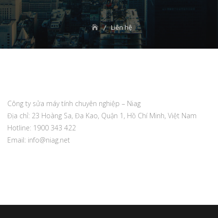
Liên hệ
Công ty sửa máy tính chuyên nghiệp – Niag
Địa chỉ: 23 Hoàng Sa, Đa Kao, Quận 1, Hồ Chí Minh, Việt Nam
Hotline: 1900 343 422
Email:
info@niag.net