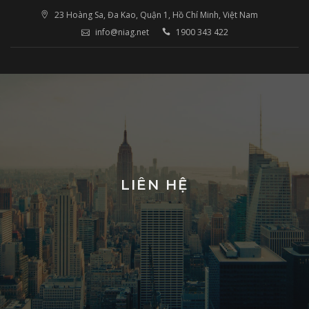
Skip
23 Hoàng Sa, Đa Kao, Quận 1, Hồ Chí Minh, Việt Nam
to
info@niag.net
1900 343 422
content
LIÊN HỆ