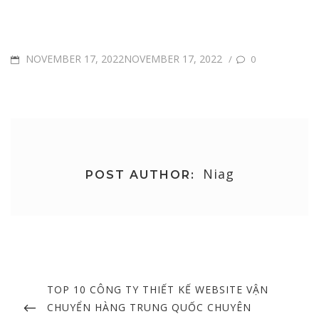
POSTED
NOVEMBER 17, 2022NOVEMBER 17, 2022
/
0
ON
Niag
POST AUTHOR:
Post
navigation
PREVIOUS
TOP 10 CÔNG TY THIẾT KẾ WEBSITE VẬN
POST
CHUYỂN HÀNG TRUNG QUỐC CHUYÊN