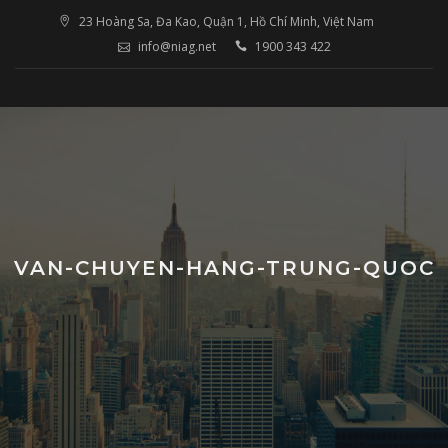
Skip
23 Hoàng Sa, Đa Kao, Quận 1, Hồ Chí Minh, Việt Nam
to
info@niag.net
1900 343 422
content
VAN-CHUYEN-HANG-TRUNG-QUOC