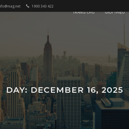
nfo@niag.net
1900 343 422
TRANG CHỦ
GIỚI THIỆU
DAY: DECEMBER 16, 2025