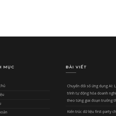
H MỤC
BÀI VIẾT
chủ
Chuyển đổi số ứng dụng AI: 
trình tự động hóa doanh ngh
iệu
theo từng giai đoạn trưởng 
ụ
Kiến trúc dữ liệu first-party c
hoản