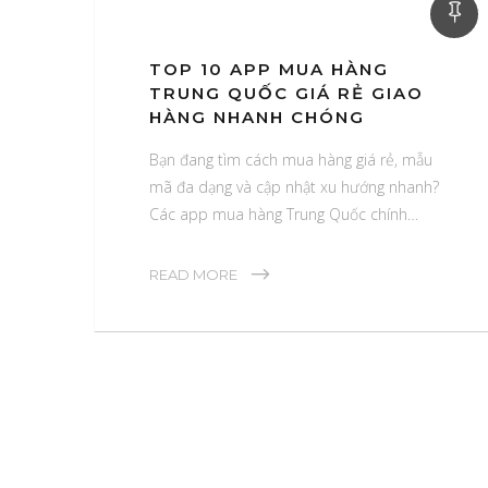
TOP 10 APP MUA HÀNG
TRUNG QUỐC GIÁ RẺ GIAO
HÀNG NHANH CHÓNG
Bạn đang tìm cách mua hàng giá rẻ, mẫu
mã đa dạng và cập nhật xu hướng nhanh?
Các app mua hàng Trung Quốc chính…
READ MORE