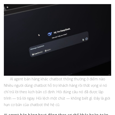
AI agent bán hàng khác chatbot thông thường ở điểm nào
Nhiều người dùng chatbot hỗ trợ khách hàng rồi thất vọng vì nó
chỉ trả lời theo kịch bản cố định. Hỏi đúng câu nó đã được lập
trình — trả lời ngay. Hỏi lệch một chút — không biết gì. Đây là giới
hạn cơ bản của chatbot thế hệ cũ.
AI agent bán hàng hoạt động theo cơ chế khác hoàn toàn.