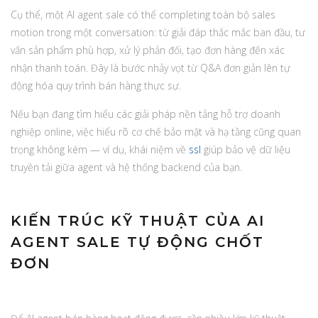
Cụ thể, một AI agent sale có thể completing toàn bộ sales
motion trong một conversation: từ giải đáp thắc mắc ban đầu, tư
vấn sản phẩm phù hợp, xử lý phản đối, tạo đơn hàng đến xác
nhận thanh toán. Đây là bước nhảy vọt từ Q&A đơn giản lên tự
động hóa quy trình bán hàng thực sự.
Nếu bạn đang tìm hiểu các giải pháp nền tảng hỗ trợ doanh
nghiệp online, việc hiểu rõ cơ chế bảo mật và hạ tầng cũng quan
trọng không kém — ví dụ, khái niệm về
ssl
giúp bảo vệ dữ liệu
truyền tải giữa agent và hệ thống backend của bạn.
KIẾN TRÚC KỸ THUẬT CỦA AI
AGENT SALE TỰ ĐỘNG CHỐT
ĐƠN