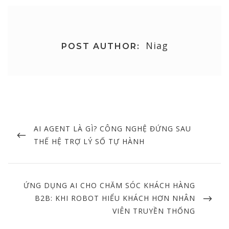
Niag
POST AUTHOR:
Post
navigation
PREVIOUS
AI AGENT LÀ GÌ? CÔNG NGHỆ ĐỨNG SAU
POST
THẾ HỆ TRỢ LÝ SỐ TỰ HÀNH
NEXT
ỨNG DỤNG AI CHO CHĂM SÓC KHÁCH HÀNG
POST
B2B: KHI ROBOT HIỂU KHÁCH HƠN NHÂN
VIÊN TRUYỀN THỐNG