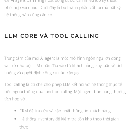
Để AI agent bán hàng hoạt động được, cần nhiều lớp kỹ thuật
phối hợp với nhau. Dưới đây là ba thành phần cốt lõi mà bất kỳ
hệ thống nào cũng cần có.
LLM CORE VÀ TOOL CALLING
Trung tâm của mọi AI agent là một mô hình ngôn ngữ lớn đóng
vai trò não bộ. LLM nhận đầu vào từ khách hàng, suy luận về tình
huống và quyết định công cụ nào cần gọi.
Tool calling là cơ chế cho phép LLM kết nối với hệ thống thực tế
bên ngoài thông qua function calling. Một agent bán hàng thường
tích hợp với:
CRM để tra cứu và cập nhật thông tin khách hàng
Hệ thống inventory để kiểm tra tồn kho theo thời gian
thực