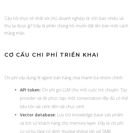
Câu hỏi thực tế nhất với chủ doanh nghiệp là: tốn bao nhiêu và
thu lại được gì? Đây là phần chúng tôi muốn đặt lên bàn một cách
thẳng thắn.
CƠ CẤU CHI PHÍ TRIỂN KHAI
Chi phí xây dựng AI agent bán hàng chia thành ba nhóm chính:
API token:
Chi phí gọi LLM cho mỗi cuộc trò chuyện. Tùy
provider và độ phức tạp, một conversation đầy đủ có thể
tiêu tốn vài cent đến vài chục cent.
Vector database:
Lưu trữ knowledge base sản phẩm
và lịch sử khách hàng cho memory layer. Đây là chi phí
cơ sở hạ tầng cố định, thường không lớn với SMB.