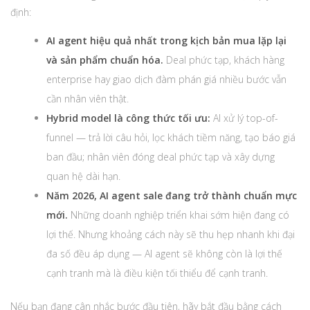
định:
AI agent hiệu quả nhất trong kịch bản mua lặp lại
và sản phẩm chuẩn hóa.
Deal phức tạp, khách hàng
enterprise hay giao dịch đàm phán giá nhiều bước vẫn
cần nhân viên thật.
Hybrid model là công thức tối ưu:
AI xử lý top-of-
funnel — trả lời câu hỏi, lọc khách tiềm năng, tạo báo giá
ban đầu; nhân viên đóng deal phức tạp và xây dựng
quan hệ dài hạn.
Năm 2026, AI agent sale đang trở thành chuẩn mực
mới.
Những doanh nghiệp triển khai sớm hiện đang có
lợi thế. Nhưng khoảng cách này sẽ thu hẹp nhanh khi đại
đa số đều áp dụng — AI agent sẽ không còn là lợi thế
cạnh tranh mà là điều kiện tối thiểu để cạnh tranh.
Nếu bạn đang cân nhắc bước đầu tiên, hãy bắt đầu bằng cách