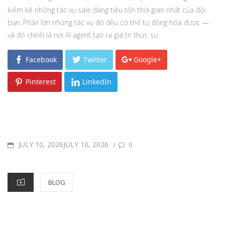
kiểm kê những tác vụ sale đang tiêu tốn thời gian nhất của đội
bạn. Phần lớn những tác vụ đó đều có thể tự động hóa được —
và đó chính là nơi AI agent tạo ra giá trị thực sự.
Facebook
Twitter
Google+
Pinterest
LinkedIn
POSTED
JULY 10, 2026JULY 10, 2026
/
0
ON
CATEGORIES
BLOG