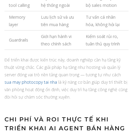
tool calling
hệ thống ngoài
bộ sales motion
Memory
Lưu lịch sử và ưu
Tư vấn cá nhân
layer
tiên mua hàng
hóa, không hỏi lại
Giới hạn hành vi
Kiểm soát rủi ro,
Guardrails
theo chính sách
tuân thủ quy trình
Để triển khai được kiến trúc này, doanh nghiệp cần hạ tầng kỹ
thuật vững chắc. Các giải pháp hạ tầng như hosting và quản lý
server đóng vai trò nền tảng quan trọng — tương tự như cách
sua may photocopy tai nha
là kỹ năng cơ bản giúp duy trì thiết bị
văn phòng hoạt động ổn định, việc duy trì hạ tầng công nghệ cũng
đòi hỏi sự chăm sóc thường xuyên.
CHI PHÍ VÀ ROI THỰC TẾ KHI
TRIỂN KHAI AI AGENT BÁN HÀNG