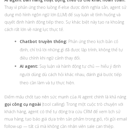
Thay vì phản ứng theo luồng if-else được định nghĩa sẵn, agent sử
dụng mô hình ngôn ngữ lớn (LLM) để suy luận về tình huống và
quyết định hành động tiếp theo. Sự khác biệt này tạo ra khoảng
cách rất lớn về năng lực thực tế.
Chatbot truyền thống:
Phản ứng theo kịch bản cố
định, chỉ trả lời những gì đã được lập trình, không thể tự
điều chỉnh khi ngữ cảnh thay đổi.
AI agent:
Suy luận và hành động tự chủ — hiểu ý định
người dùng dù cách hỏi khác nhau, đánh giá bước tiếp
theo cần làm và tự thực hiện.
Điểm mấu chốt tạo nên sức mạnh của AI agent chính là khả năng
gọi công cụ ngoài
(tool calling). Trong một cuộc trò chuyện với
khách hàng, agent có thể tự động tra cứu CRM để xem lịch sử
mua hàng, tạo báo giá dựa trên sản phẩm trong giỏ, rồi gửi email
follow-up — tất cả mà không cần nhân viên sale can thiệp.