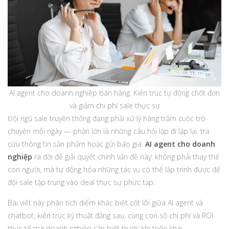
AI agent cho doanh nghiệp bán hàng: Kiến trúc tự động chốt đơn
và giảm chi phí sale thực sự
Đội ngũ sale truyền thống đang phải xử lý hàng trăm cuộc trò
chuyện mỗi ngày — phần lớn là những câu hỏi lặp đi lặp lại, tra
cứu thông tin sản phẩm hoặc gửi báo giá.
AI agent cho doanh
nghiệp
ra đời để giải quyết chính vấn đề này: không phải thay thế
con người, mà tự động hóa những tác vụ có thể lập trình được để
đội sale tập trung vào deal thực sự phức tạp.
Bài viết này phân tích điểm khác biệt cốt lõi giữa AI agent và
chatbot, kiến trúc kỹ thuật đằng sau, cùng con số chi phí và ROI
thực tế mà doanh nghiệp cần biết trước khi triển khai.