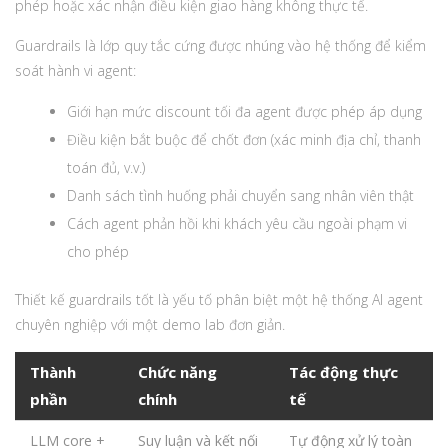
phép hoặc xác nhận điều kiện giao hàng không thực tế.
Guardrails là lớp quy tắc cứng được nhúng vào hệ thống để kiểm
soát hành vi agent:
Giới hạn mức discount tối đa agent được phép áp dụng
Điều kiện bắt buộc để chốt đơn (xác minh địa chỉ, thanh
toán đủ, v.v.)
Danh sách tình huống phải chuyển sang nhân viên thật
Cách agent phản hồi khi khách yêu cầu ngoài phạm vi
cho phép
Thiết kế guardrails tốt là yếu tố phân biệt một hệ thống AI agent
chuyên nghiệp với một demo lab đơn giản.
Thành
Chức năng
Tác động thực
phần
chính
tế
LLM core +
Suy luận và kết nối
Tự động xử lý toàn