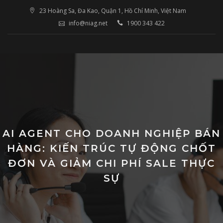
Skip
23 Hoàng Sa, Đa Kao, Quận 1, Hồ Chí Minh, Việt Nam
to
info@niag.net
1900 343 422
content
AI AGENT CHO DOANH NGHIỆP BÁN
HÀNG: KIẾN TRÚC TỰ ĐỘNG CHỐT
ĐƠN VÀ GIẢM CHI PHÍ SALE THỰC
SỰ