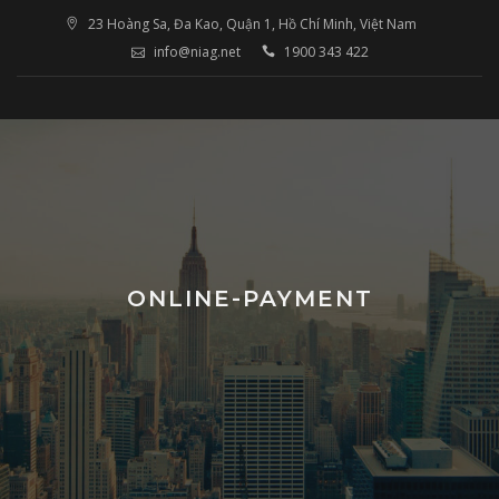
Skip
23 Hoàng Sa, Đa Kao, Quận 1, Hồ Chí Minh, Việt Nam
to
info@niag.net
1900 343 422
content
ONLINE-PAYMENT