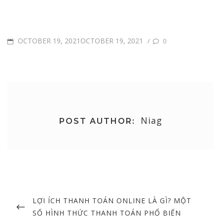
POSTED
OCTOBER 19, 2021OCTOBER 19, 2021
/
0
ON
Niag
POST AUTHOR:
Post
navigation
PREVIOUS
LỢI ÍCH THANH TOÁN ONLINE LÀ GÌ? MỘT
POST
SỐ HÌNH THỨC THANH TOÁN PHỔ BIẾN