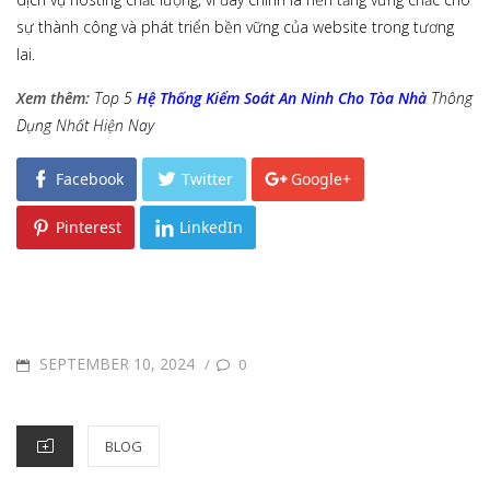
sự thành công và phát triển bền vững của website trong tương
lai.
Xem thêm:
Top 5
Hệ Thống Kiểm Soát An Ninh Cho Tòa Nhà
Thông
Dụng Nhất Hiện Nay
Facebook
Twitter
Google+
Pinterest
LinkedIn
POSTED
SEPTEMBER 10, 2024
/
0
ON
CATEGORIES
BLOG