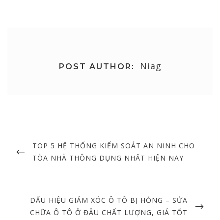
Niag
POST AUTHOR:
Post
navigation
PREVIOUS
TOP 5 HỆ THỐNG KIỂM SOÁT AN NINH CHO
POST
TÒA NHÀ THÔNG DỤNG NHẤT HIỆN NAY
NEXT
DẤU HIỆU GIẢM XÓC Ô TÔ BỊ HỎNG – SỬA
POST
CHỮA Ô TÔ Ở ĐÂU CHẤT LƯỢNG, GIÁ TỐT