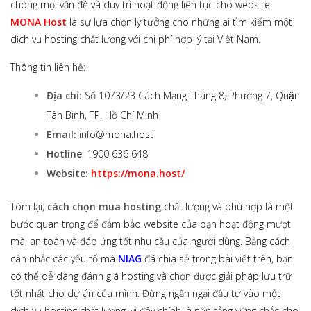
chóng mọi vấn đề và duy trì hoạt động liên tục cho website.
MONA Host
là sự lựa chọn lý tưởng cho những ai tìm kiếm một
dịch vụ hosting chất lượng với chi phí hợp lý tại Việt Nam.
Thông tin liên hệ:
Địa chỉ:
Số 1073/23 Cách Mạng Tháng 8, Phường 7, Quận
Tân Bình, TP. Hồ Chí Minh
Email:
info@mona.host
Hotline
: 1900 636 648
Website:
https://mona.host/
Tóm lại,
cách chọn mua hosting
chất lượng và phù hợp là một
bước quan trọng để đảm bảo website của bạn hoạt động mượt
mà, an toàn và đáp ứng tốt nhu cầu của người dùng. Bằng cách
cân nhắc các yếu tố mà
NIAG
đã chia sẻ trong bài viết trên, bạn
có thể dễ dàng đánh giá hosting và chọn được giải pháp lưu trữ
tốt nhất cho dự án của mình. Đừng ngần ngại đầu tư vào một
dịch vụ hosting chất lượng, vì đây chính là nền tảng vững chắc cho