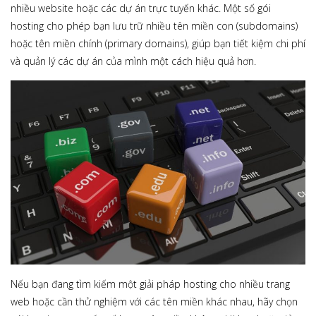
nhiều website hoặc các dự án trực tuyến khác. Một số gói
hosting cho phép bạn lưu trữ nhiều tên miền con (subdomains)
hoặc tên miền chính (primary domains), giúp bạn tiết kiệm chi phí
và quản lý các dự án của mình một cách hiệu quả hơn.
Nếu bạn đang tìm kiếm một giải pháp hosting cho nhiều trang
web hoặc cần thử nghiệm với các tên miền khác nhau, hãy chọn