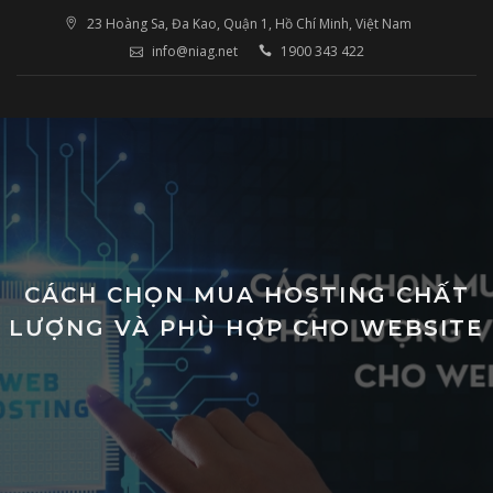
Skip
23 Hoàng Sa, Đa Kao, Quận 1, Hồ Chí Minh, Việt Nam
to
info@niag.net
1900 343 422
content
CÁCH CHỌN MUA HOSTING CHẤT
LƯỢNG VÀ PHÙ HỢP CHO WEBSITE