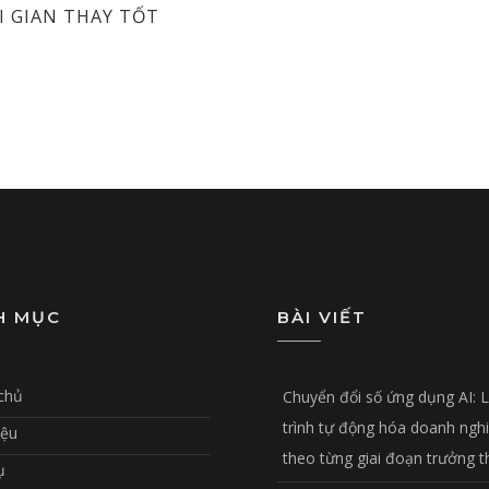
I GIAN THAY TỐT
H MỤC
BÀI VIẾT
chủ
Chuyển đổi số ứng dụng AI: 
trình tự động hóa doanh ngh
iệu
theo từng giai đoạn trưởng 
ụ