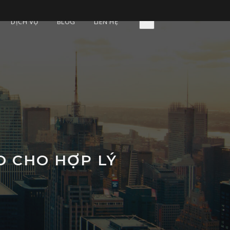
DỊCH VỤ
BLOG
LIÊN HỆ
O CHO HỢP LÝ