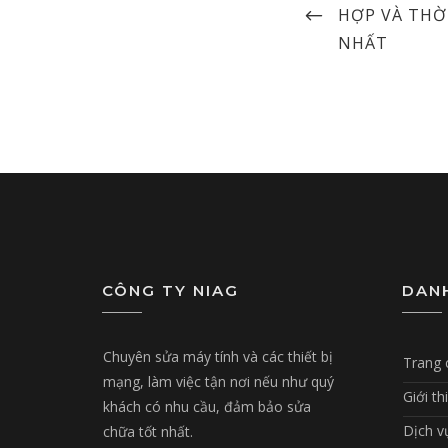
navigation
POST
HỢP VÀ THỜ
NHẤT
CÔNG TY NIAG
DAN
Chuyên sửa máy tính và các thiết bị
Trang 
mạng, làm việc tận nơi nếu như quý
Giới th
khách có nhu cầu, đảm bảo sửa
Dịch v
chữa tốt nhất.