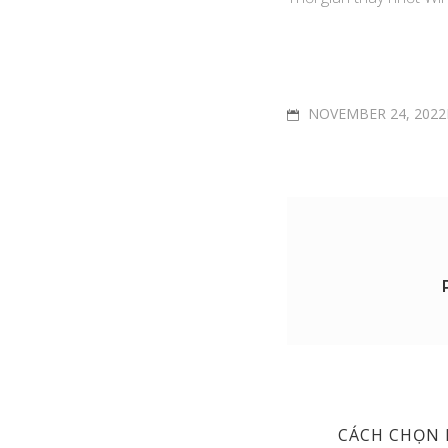
POSTED
NOVEMBER 24, 2022
ON
Post
PREVIOUS
CÁCH CHỌN