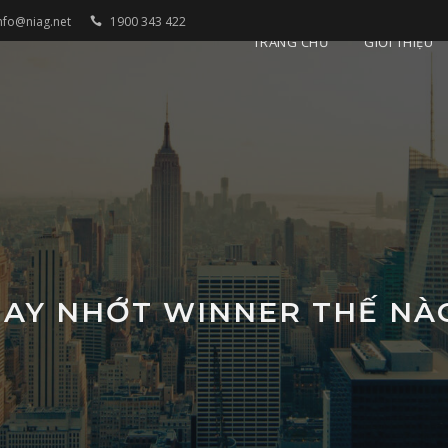
nfo@niag.net
1900 343 422
TRANG CHỦ
GIỚI THIỆU
HAY NHỚT WINNER THẾ NÀ