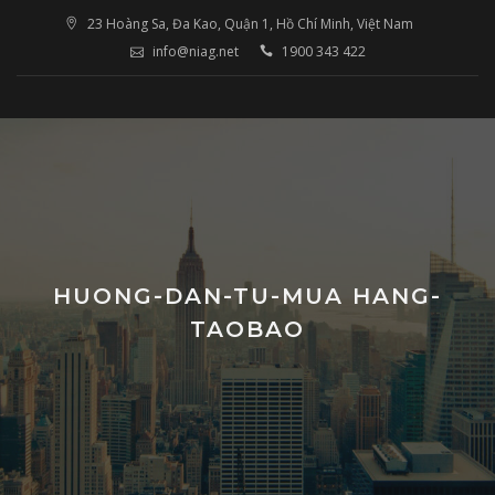
Skip
23 Hoàng Sa, Đa Kao, Quận 1, Hồ Chí Minh, Việt Nam
to
info@niag.net
1900 343 422
content
HUONG-DAN-TU-MUA HANG-
TAOBAO