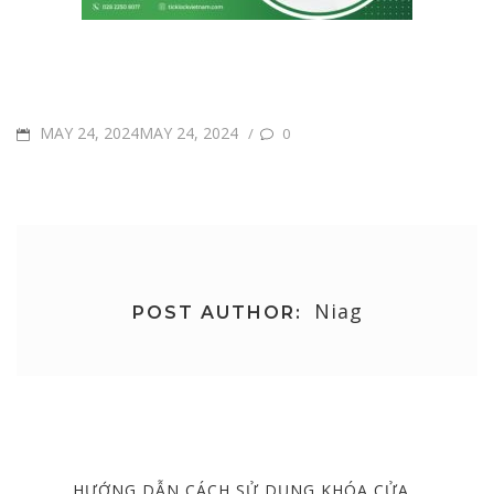
POSTED
MAY 24, 2024MAY 24, 2024
/
0
ON
Niag
POST AUTHOR:
Post
navigation
PREVIOUS
HƯỚNG DẪN CÁCH SỬ DỤNG KHÓA CỬA