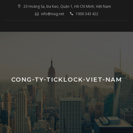
Skip
23 Hoàng Sa, Đa Kao, Quận 1, Hồ Chí Minh, Việt Nam
to
info@niag.net
1900 343 422
content
CONG-TY-TICKLOCK-VIET-NAM