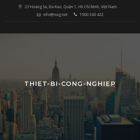
Skip
23 Hoàng Sa, Đa Kao, Quận 1, Hồ Chí Minh, Việt Nam
to
info@niag.net
1900 343 422
content
THIET-BI-CONG-NGHIEP