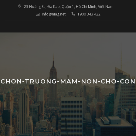
Skip
23 Hoàng Sa, Đa Kao, Quận 1, Hồ Chí Minh, Việt Nam
to
info@niag.net
1900 343 422
content
CHON-TRUONG-MAM-NON-CHO-CON