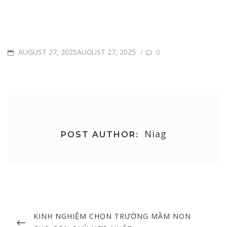
POSTED
AUGUST 27, 2025AUGUST 27, 2025
/
0
ON
Niag
POST AUTHOR:
Post
navigation
PREVIOUS
KINH NGHIỆM CHỌN TRƯỜNG MẦM NON