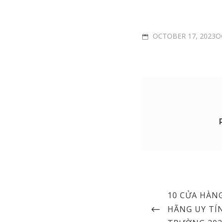
POSTED
OCTOBER 17, 2023O
ON
Post
PREVIOUS
10 CỬA HÀN
navigation
POST
HÃNG UY TÍ