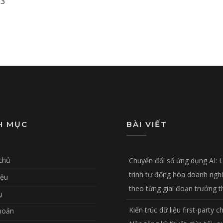
3
H MỤC
BÀI VIẾT
chủ
Chuyển đổi số ứng dụng AI: 
trình tự động hóa doanh ngh
iệu
theo từng giai đoạn trưởng 
ụ
Kiến trúc dữ liệu first-party c
hoản