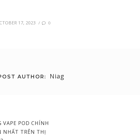
CTOBER 17, 2023
/
0
Niag
POST AUTHOR:
G VAPE POD CHÍNH
N NHẤT TRÊN THỊ