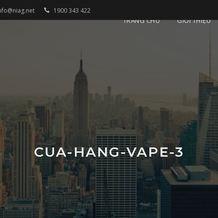
nfo@niag.net
1900 343 422
TRANG CHỦ
GIỚI THIỆU
CUA-HANG-VAPE-3