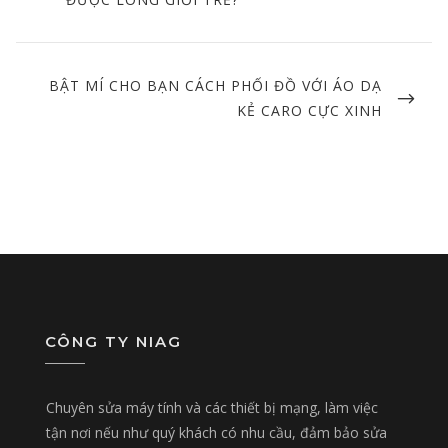
NEXT
BẬT MÍ CHO BẠN CÁCH PHỐI ĐỒ VỚI ÁO DẠ
POST
KẺ CARO CỰC XINH
CÔNG TY NIAG
Chuyên sửa máy tính và các thiết bị mạng, làm việc
tận nơi nếu như quý khách có nhu cầu, đảm bảo sửa