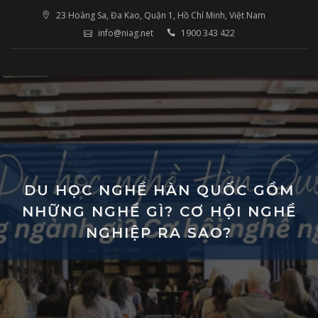
Skip
23 Hoàng Sa, Đa Kao, Quận 1, Hồ Chí Minh, Việt Nam
to
info@niag.net
1900 343 422
content
DU HỌC NGHỀ HÀN QUỐC GỒM
NHỮNG NGHỀ GÌ? CƠ HỘI NGHỀ
NGHIỆP RA SAO?