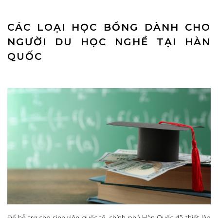
CÁC LOẠI HỌC BỔNG DÀNH CHO
NGƯỜI DU HỌC NGHỀ TẠI HÀN
QUỐC
Để hỗ trợ cho sinh viên quốc tế, chính phủ Hàn Quốc đã thiết lập