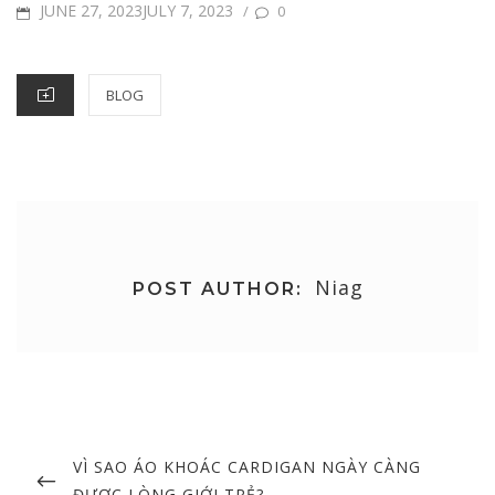
POSTED
JUNE 27, 2023JULY 7, 2023
/
0
ON
CATEGORIES
BLOG
Niag
POST AUTHOR:
Post
navigation
PREVIOUS
VÌ SAO ÁO KHOÁC CARDIGAN NGÀY CÀNG
POST
ĐƯỢC LÒNG GIỚI TRẺ?