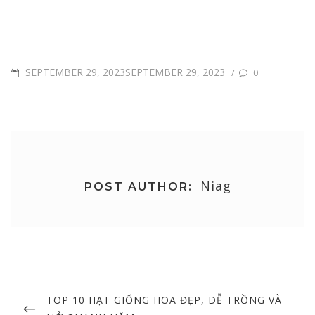
POSTED
SEPTEMBER 29, 2023SEPTEMBER 29, 2023
/
0
ON
Niag
POST AUTHOR:
Post
navigation
PREVIOUS
TOP 10 HẠT GIỐNG HOA ĐẸP, DỄ TRỒNG VÀ