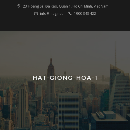
Skip
23 Hoàng Sa, Đa Kao, Quận 1, Hồ Chí Minh, Việt Nam
to
info@niag.net
1900 343 422
content
HAT-GIONG-HOA-1