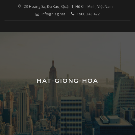
Skip
23 Hoàng Sa, Đa Kao, Quận 1, Hồ Chí Minh, Việt Nam
to
info@niag.net
1900 343 422
content
HAT-GIONG-HOA