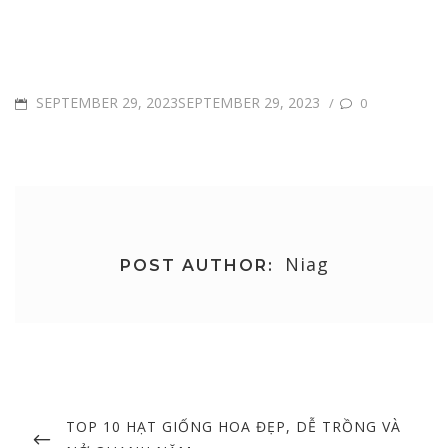
POSTED
SEPTEMBER 29, 2023SEPTEMBER 29, 2023
/
0
ON
Niag
POST AUTHOR:
Post
navigation
PREVIOUS
TOP 10 HẠT GIỐNG HOA ĐẸP, DỄ TRỒNG VÀ