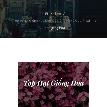
Blog
Top 10 Hạt Giống Hoa Đẹp, Dễ Trồng Và Nở Quanh Năm
hat-giong-hoa