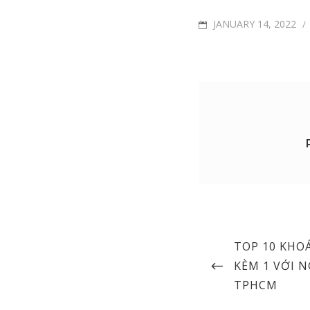
POSTED
JANUARY 14, 2022
/
ON
Post
PREVIOUS
TOP 10 KHO
navigation
POST
KÈM 1 VỚI 
TPHCM