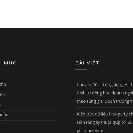
H MỤC
BÀI VIẾT
chủ
Chuyển đổi số ứng dụng AI: 
trình tự động hóa doanh ngh
iệu
theo từng giai đoạn trưởng 
ụ
Kiến trúc dữ liệu first-party c
hoản
Nền tảng kỹ thuật giúp tối ưu
ệ
phí marketing