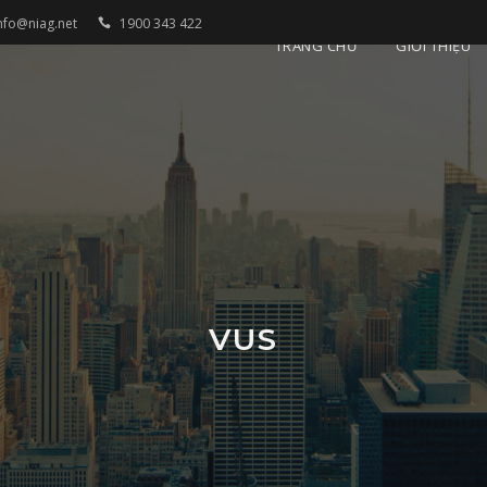
nfo@niag.net
1900 343 422
TRANG CHỦ
GIỚI THIỆU
VUS