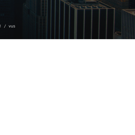
M
vus