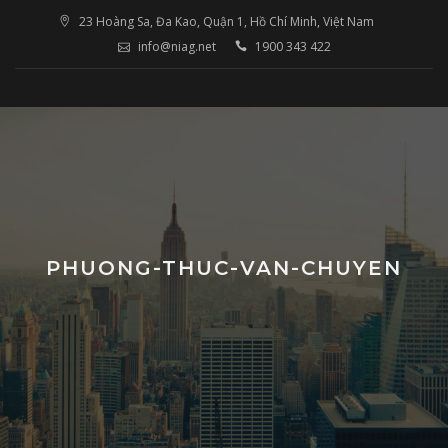
Skip
23 Hoàng Sa, Đa Kao, Quận 1, Hồ Chí Minh, Việt Nam
to
info@niag.net
1900 343 422
content
PHUONG-THUC-VAN-CHUYEN