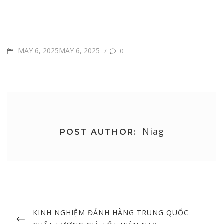
POSTED
MAY 6, 2025MAY 6, 2025
/
0
ON
Niag
POST AUTHOR:
Post
navigation
PREVIOUS
KINH NGHIỆM ĐÁNH HÀNG TRUNG QUỐC