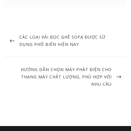
Post
navigation
PREVIOUS
CÁC LOẠI VẢI BỌC GHẾ SOFA ĐƯỢC SỬ
POST
DỤNG PHỔ BIẾN HIỆN NAY
NEXT
HƯỚNG DẪN CHỌN MÁY PHÁT ĐIỆN CHO
POST
THANG MÁY CHẤT LƯỢNG, PHÙ HỢP VỚI
NHU CẦU