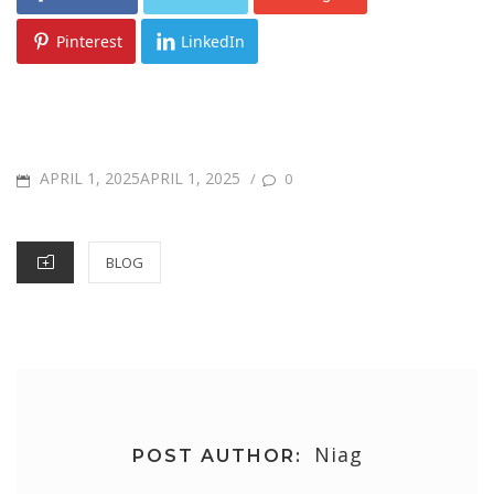
Pinterest
LinkedIn
POSTED
APRIL 1, 2025APRIL 1, 2025
/
0
ON
CATEGORIES
BLOG
Niag
POST AUTHOR: