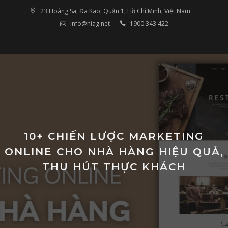
Skip
23 Hoàng Sa, Đa Kao, Quận 1, Hồ Chí Minh, Việt Nam
to
info@niag.net
1900 343 422
content
10+ CHIẾN LƯỢC MARKETING
ONLINE CHO NHÀ HÀNG HIỆU QUẢ,
THU HÚT THỰC KHÁCH