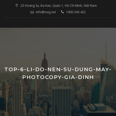
Skip
23 Hoàng Sa, Đa Kao, Quận 1, Hồ Chí Minh, Việt Nam
to
info@niag.net
1900 343 422
content
TOP-6-LI-DO-NEN-SU-DUNG-MAY-
PHOTOCOPY-GIA-DINH