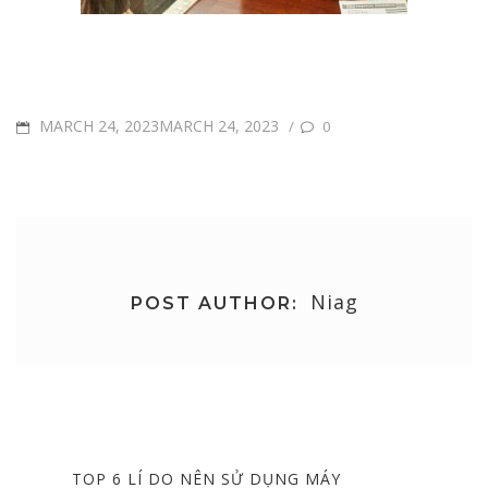
POSTED
MARCH 24, 2023MARCH 24, 2023
/
0
ON
Niag
POST AUTHOR:
Post
navigation
PREVIOUS
TOP 6 LÍ DO NÊN SỬ DỤNG MÁY