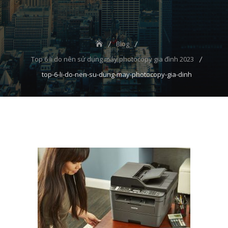
Blog
Top 6 lí do nên sử dụng máy photocopy gia đình 2023
top-6-li-do-nen-su-dung-may-photocopy-gia-dinh