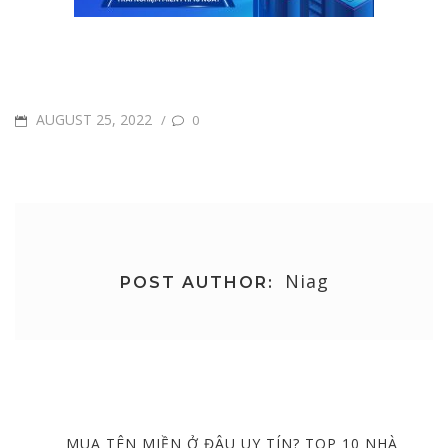
POSTED
AUGUST 25, 2022
/
0
ON
Niag
POST AUTHOR:
Post
navigation
PREVIOUS
MUA TÊN MIỀN Ở ĐÂU UY TÍN? TOP 10 NHÀ