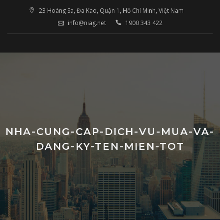
Skip
23 Hoàng Sa, Đa Kao, Quận 1, Hồ Chí Minh, Việt Nam
to
info@niag.net
1900 343 422
content
NHA-CUNG-CAP-DICH-VU-MUA-VA-
DANG-KY-TEN-MIEN-TOT