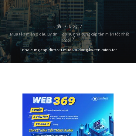
Blog
Mua tên miền ở đâu uy tín? Top 10 nhà cung cấp tên miền tốt nhất
2022
nha-cung-cap-dich-vu-mua-va-dang-ky-ten-mien-tot