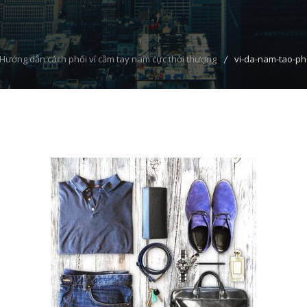
Hướng dẫn cách phối ví cầm tay nam cực thời thượng
vi-da-nam-tao-ph