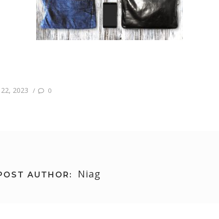
 22, 2023
/
0
Niag
POST AUTHOR: