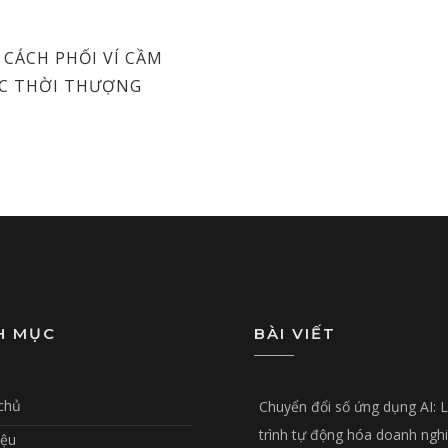
CÁCH PHỐI VÍ CẦM
C THỜI THƯỢNG
H MỤC
BÀI VIẾT
chủ
Chuyển đổi số ứng dụng AI: 
trình tự động hóa doanh ngh
iệu