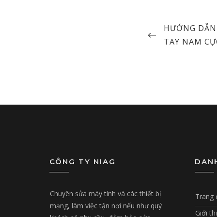
Post
PREVIOUS
HƯỚNG DẪN 
navigation
POST
TAY NAM CỰ
CÔNG TY NIAG
DAN
Chuyên sửa máy tính và các thiết bị
Trang 
mạng, làm việc tận nơi nếu như quý
Giới th