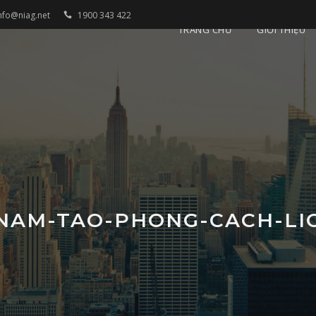
nfo@niag.net
1900 343 422
TRANG CHỦ
GIỚI THIỆU
-NAM-TAO-PHONG-CACH-LI