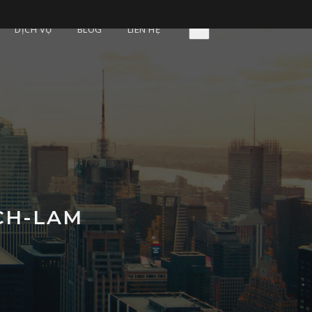
DỊCH VỤ
BLOG
LIÊN HỆ
CH-LAM