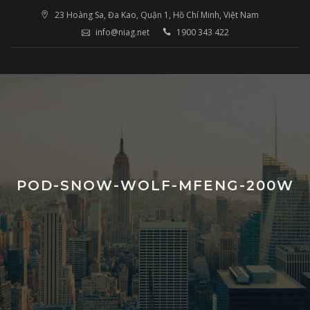
Skip
23 Hoàng Sa, Đa Kao, Quận 1, Hồ Chí Minh, Việt Nam
to
info@niag.net
1900 343 422
content
POD-SNOW-WOLF-MFENG-200W