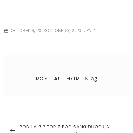
POSTED
OCTOBER 3, 2023OCTOBER 3, 2023
/
0
ON
Niag
POST AUTHOR:
Post
navigation
PREVIOUS
POD LÀ GÌ? TOP 7 POD ĐANG ĐƯỢC ƯA