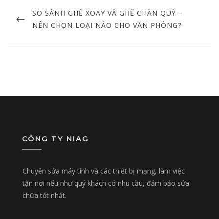
navigation
PREVIOUS
SO SÁNH GHẾ XOAY VÀ GHẾ CHÂN QUỲ –
POST
NÊN CHỌN LOẠI NÀO CHO VĂN PHÒNG?
CÔNG TY NIAG
Chuyên sửa máy tính và các thiết bị mạng, làm việc
tận nơi nếu như quý khách có nhu cầu, đảm bảo sửa
chữa tốt nhất.