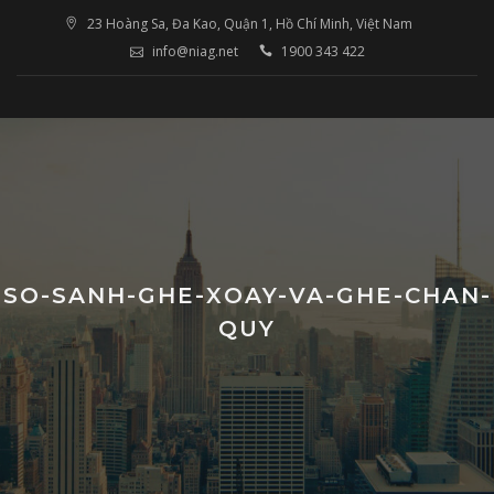
Skip
23 Hoàng Sa, Đa Kao, Quận 1, Hồ Chí Minh, Việt Nam
to
info@niag.net
1900 343 422
content
SO-SANH-GHE-XOAY-VA-GHE-CHAN-
QUY