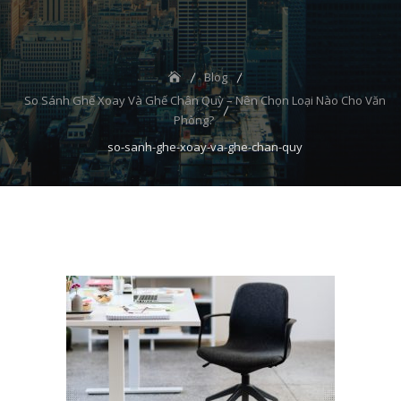
Blog
So Sánh Ghế Xoay Và Ghế Chân Quỳ – Nên Chọn Loại Nào Cho Văn
Phòng?
so-sanh-ghe-xoay-va-ghe-chan-quy