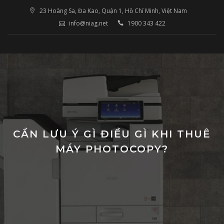
Skip
23 Hoàng Sa, Đa Kao, Quận 1, Hồ Chí Minh, Việt Nam
to
info@niag.net
1900 343 422
content
CẦN LƯU Ý GÌ ĐIỀU GÌ KHI THUÊ
MÁY PHOTOCOPY?