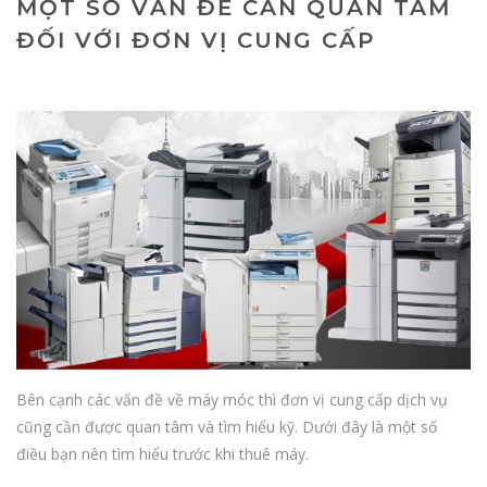
MỘT SỐ VẤN ĐỀ CẦN QUAN TÂM
ĐỐI VỚI ĐƠN VỊ CUNG CẤP
Bên cạnh các vấn đề về máy móc thì đơn vị cung cấp dịch vụ
cũng cần được quan tâm và tìm hiểu kỹ. Dưới đây là một số
điều bạn nên tìm hiểu trước khi thuê máy.