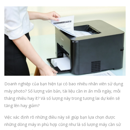
Doanh nghiệp của bạn hiện tại có bao nhiêu nhân viên sử dụng
máy photo? Số lượng văn bản, tài liệu cần in ấn mỗi ngày, mỗi
tháng nhiều hay ít? Và số lượng này trong tương lai dự kiến sẽ
tăng lên hay giảm?
Việc xác định rõ những điều này sẽ giúp bạn lựa chọn được
những dòng máy in phù hợp cũng như là số lượng máy cần sử