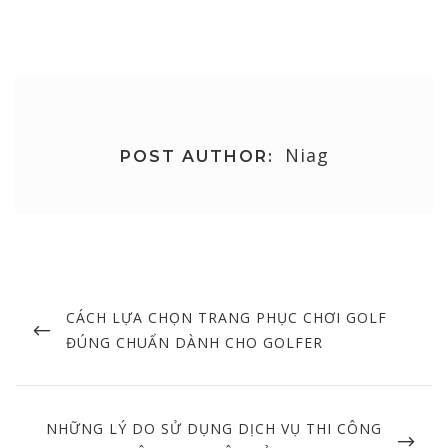
Niag
POST AUTHOR:
Post
navigation
PREVIOUS
CÁCH LỰA CHỌN TRANG PHỤC CHƠI GOLF
POST
ĐÚNG CHUẨN DÀNH CHO GOLFER
NEXT
NHỮNG LÝ DO SỬ DỤNG DỊCH VỤ THI CÔNG