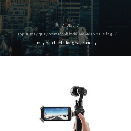
Blog
Top 10 máy quay phim tốt nhất để làm video bài giảng
may-qua-hanh-dong-hay-cam-tay