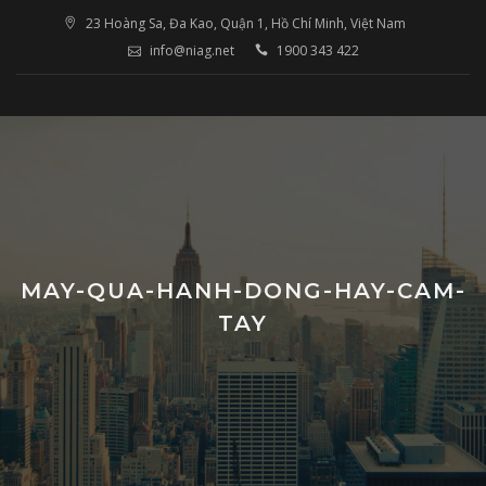
Skip
23 Hoàng Sa, Đa Kao, Quận 1, Hồ Chí Minh, Việt Nam
to
info@niag.net
1900 343 422
content
MAY-QUA-HANH-DONG-HAY-CAM-
TAY