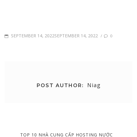
POSTED
SEPTEMBER 14, 2022SEPTEMBER 14, 2022
/
0
ON
Niag
POST AUTHOR:
Post
navigation
PREVIOUS
TOP 10 NHÀ CUNG CẤP HOSTING NƯỚC