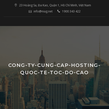
Skip
23 Hoàng Sa, Đa Kao, Quận 1, Hồ Chí Minh, Việt Nam
to
info@niag.net
1900 343 422
content
CONG-TY-CUNG-CAP-HOSTING-
QUOC-TE-TOC-DO-CAO