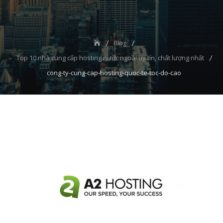
Blog
Top 10 nhà cung cấp hosting nước ngoài uy tín, chất lượng nhất
cong-ty-cung-cap-hosting-quoc-te-toc-do-cao