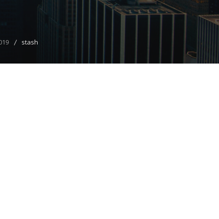
019
stash