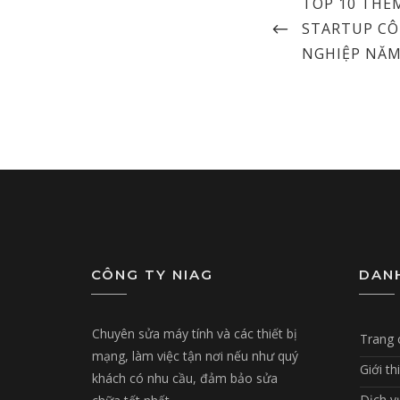
PREVIOUS
TOP 10 THE
navigation
POST
STARTUP C
NGHIỆP NĂM
CÔNG TY NIAG
DAN
Chuyên sửa máy tính và các thiết bị
Trang 
mạng, làm việc tận nơi nếu như quý
Giới th
khách có nhu cầu, đảm bảo sửa
Dịch v