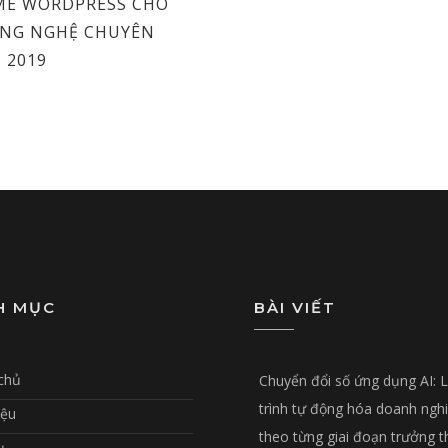
ME WORDPRESS CHO
ÔNG NGHỆ CHUYÊN
 2019
H MỤC
BÀI VIẾT
chủ
Chuyển đổi số ứng dụng AI: 
trình tự động hóa doanh ngh
iệu
theo từng giai đoạn trưởng 
ụ