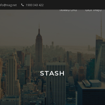
nfo@niag.net
1900 343 422
TRANG CHỦ
GIỚI THIỆU
STASH