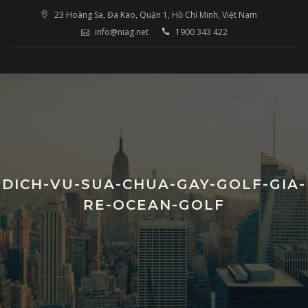
Skip
23 Hoàng Sa, Đa Kao, Quận 1, Hồ Chí Minh, Việt Nam
to
info@niag.net
1900 343 422
content
DICH-VU-SUA-CHUA-GAY-GOLF-GIA-
RE-OCEAN-GOLF