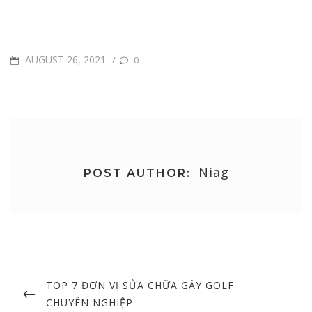
POSTED
AUGUST 26, 2021
/
0
ON
Niag
POST AUTHOR:
Post
navigation
PREVIOUS
TOP 7 ĐƠN VỊ SỬA CHỮA GẬY GOLF
POST
CHUYÊN NGHIỆP