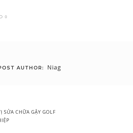
0
Niag
POST AUTHOR:
Ị SỬA CHỮA GẬY GOLF
IỆP