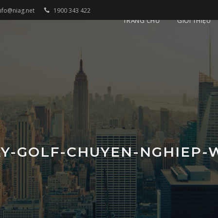
nfo@niag.net
1900 343 422
TRANG CHỦ
GIỚI THIỆU
AY-GOLF-CHUYEN-NGHIEP-