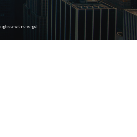
-nghiep-with-one-golf