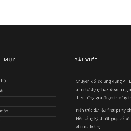
H MỤC
BÀI VIẾT
chủ
Chuyển đổi số ứng dụng AI: 
trình tự động hóa doanh ngh
iệu
theo từng giai đoạn trưởng 
ụ
Kiến trúc dữ liệu first-party c
hoản
Nền tảng kỹ thuật giúp tối ưu
ệ
phí marketing