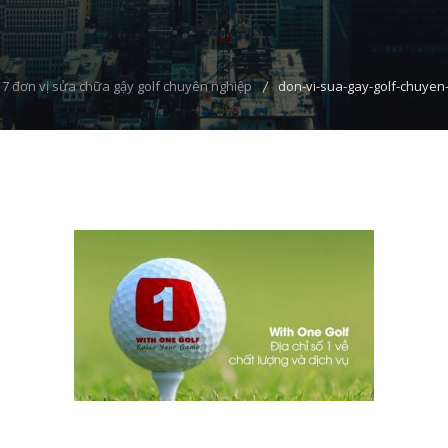
 7 đơn vị sửa chữa gậy golf chuyên nghiệp
don-vi-sua-gay-golf-chuyen