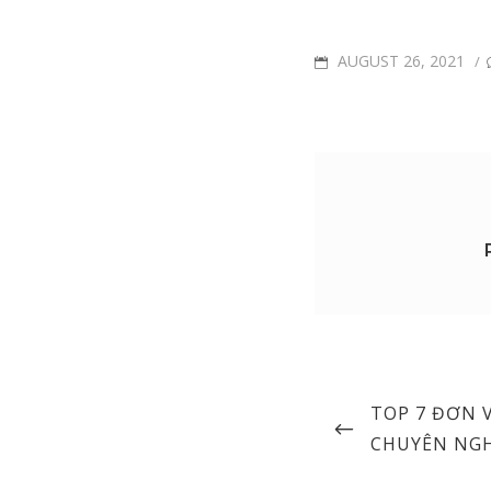
POSTED
AUGUST 26, 2021
/
ON
Post
PREVIOUS
TOP 7 ĐƠN V
navigation
POST
CHUYÊN NGH