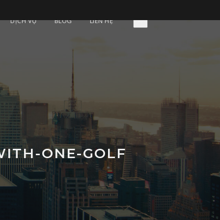
DỊCH VỤ
BLOG
LIÊN HỆ
WITH-ONE-GOLF