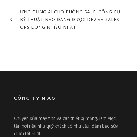
Post
navigation
PREVIOUS
ỨNG DỤNG AI CHO PHÒNG SALE: CÔNG CỤ
POST
KỸ THUẬT NÀO ĐANG ĐƯỢC DEV VÀ SALES-
OPS DÙNG NHIỀU NHẤT
CÔNG TY NIAG
Chuyên sửa máy tính và các thiết bị mạng, làm việc
tận nơi nếu như quý khách có nhu cầu, đảm bảo sửa
chữa tốt nhất.