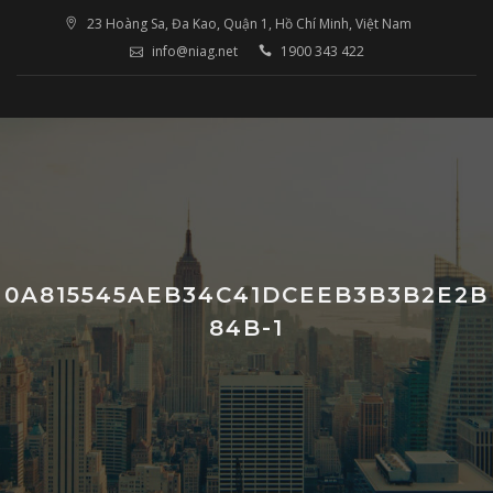
Skip
23 Hoàng Sa, Đa Kao, Quận 1, Hồ Chí Minh, Việt Nam
to
info@niag.net
1900 343 422
content
0A815545AEB34C41DCEEB3B3B2E2B
84B-1