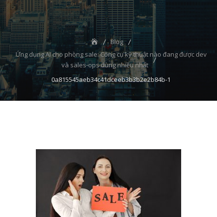
Blog
Ứng dụng AI cho phòng sale: Công cụ kỹ thuật nào đang được dev
và sales-ops dùng nhiều nhất
0a815545aeb34c41dceeb3b3b2e2b84b-1