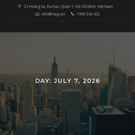
Skip
23 Hoàng Sa, Đa Kao, Quận 1, Hồ Chí Minh, Việt Nam
to
info@niag.net
1900 343 422
content
DAY: JULY 7, 2026