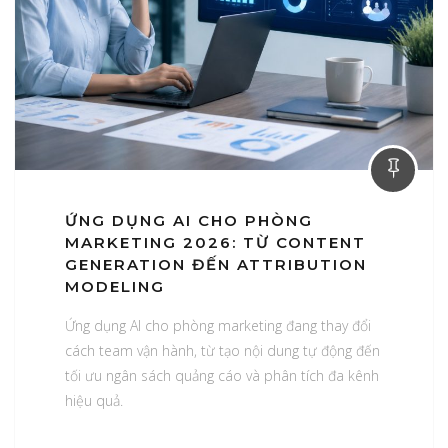
ỨNG DỤNG AI CHO PHÒNG
MARKETING 2026: TỪ CONTENT
GENERATION ĐẾN ATTRIBUTION
MODELING
Ứng dụng AI cho phòng marketing đang thay đổi
cách team vận hành, từ tạo nội dung tự động đến
tối ưu ngân sách quảng cáo và phân tích đa kênh
hiệu quả.