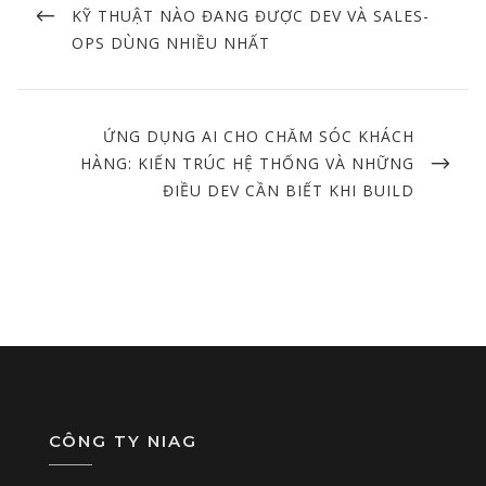
POST
KỸ THUẬT NÀO ĐANG ĐƯỢC DEV VÀ SALES-
OPS DÙNG NHIỀU NHẤT
NEXT
ỨNG DỤNG AI CHO CHĂM SÓC KHÁCH
POST
HÀNG: KIẾN TRÚC HỆ THỐNG VÀ NHỮNG
ĐIỀU DEV CẦN BIẾT KHI BUILD
CÔNG TY NIAG