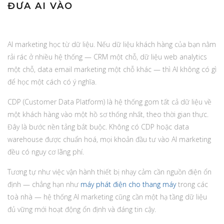
ĐƯA AI VÀO
AI marketing học từ dữ liệu. Nếu dữ liệu khách hàng của bạn nằm
rải rác ở nhiều hệ thống — CRM một chỗ, dữ liệu web analytics
một chỗ, data email marketing một chỗ khác — thì AI không có gì
để học một cách có ý nghĩa.
CDP (Customer Data Platform) là hệ thống gom tất cả dữ liệu về
một khách hàng vào một hồ sơ thống nhất, theo thời gian thực.
Đây là bước nền tảng bắt buộc. Không có CDP hoặc data
warehouse được chuẩn hoá, mọi khoản đầu tư vào AI marketing
đều có nguy cơ lãng phí.
Tương tự như việc vận hành thiết bị nhạy cảm cần nguồn điện ổn
định — chẳng hạn như
máy phát điện cho thang máy
trong các
toà nhà — hệ thống AI marketing cũng cần một hạ tầng dữ liệu
đủ vững mới hoạt động ổn định và đáng tin cậy.