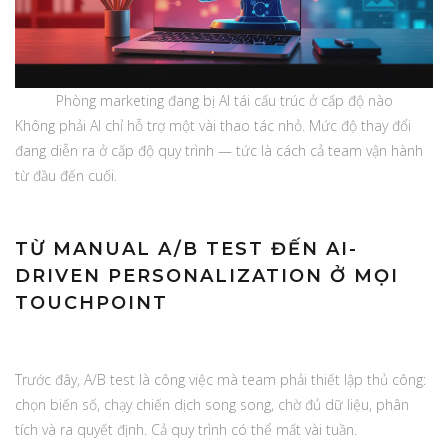
Phòng marketing đang bị AI tái cấu trúc ở cấp độ nào
Không phải AI chỉ hỗ trợ một vài thao tác nhỏ. Mức độ thay đổi
đang diễn ra ở cấp độ quy trình — tức là cách cả team vận hành
từ đầu đến cuối.
TỪ MANUAL A/B TEST ĐẾN AI-
DRIVEN PERSONALIZATION Ở MỌI
TOUCHPOINT
Trước đây, A/B test là công việc mà team phải thiết lập thủ công:
chọn biến số, chạy chiến dịch song song, chờ đủ dữ liệu, phân
tích và ra quyết định. Cả quy trình có thể mất vài tuần.