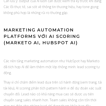
Cần lưu ý: output của AI luôn cần được kiểm tra kỹ trước khi đăng.
Các lỗi thực tế, sai sót về thông tin thương hiệu, hay tone giọng
không phù hợp là những rủi ro thường gặp.
MARKETING AUTOMATION
PLATFORMS VỚI AI SCORING
(MARKETO AI, HUBSPOT AI)
Các nền tảng marketing automation như HubSpot hay Marketo
đã tích hợp AI để làm thêm một lớp thông minh: lead scoring tự
động.
Thay vì chỉ chấm điểm lead dựa trên số hành động (xem trang, tải
tài liệu), AI scoring phân tích pattern hành vi để dự đoán xác suất
chuyển đổi. Lead nào có khả năng mua cao sẽ được ưu tiên
chuyển sang sales nhanh hơn. Team sales không còn tốn thời
gian gọi điện cho những lead chỉ đang tham khảo ban đầu.