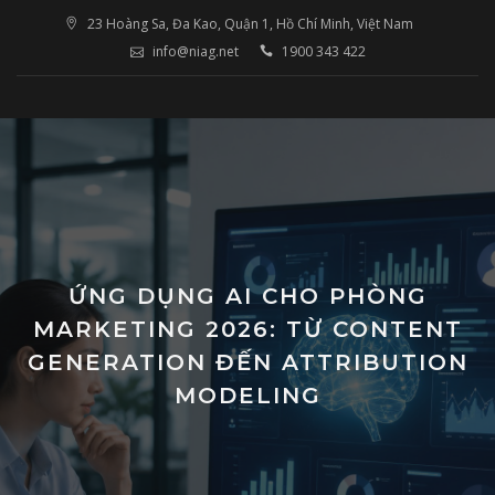
Skip
23 Hoàng Sa, Đa Kao, Quận 1, Hồ Chí Minh, Việt Nam
to
info@niag.net
1900 343 422
content
ỨNG DỤNG AI CHO PHÒNG
MARKETING 2026: TỪ CONTENT
GENERATION ĐẾN ATTRIBUTION
MODELING