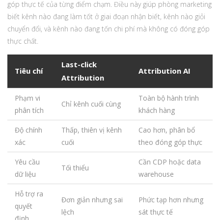
góp thực tế của từng điểm chạm. Điều này giúp phòng marketing
biết kênh nào đang làm tốt ở giai đoạn nhận biết, kênh nào giỏi
chuyển đổi, và kênh nào đang tốn chi phí mà không có đóng góp
thực chất.
Last-click
Tiêu chí
Attribution AI
Attribution
Phạm vi
Toàn bộ hành trình
Chỉ kênh cuối cùng
phân tích
khách hàng
Độ chính
Thấp, thiên vị kênh
Cao hơn, phân bổ
xác
cuối
theo đóng góp thực
Yêu cầu
Cần CDP hoặc data
Tối thiểu
dữ liệu
warehouse
Hỗ trợ ra
Đơn giản nhưng sai
Phức tạp hơn nhưng
quyết
lệch
sát thực tế
định