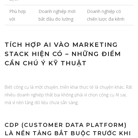
Phù hợp
Doanh nghiệp mới
Doanh nghiệp có
với
bắt đầu đo lường
chiến lược đa kênh
TÍCH HỢP AI VÀO MARKETING
STACK HIỆN CÓ – NHỮNG ĐIỂM
CẦN CHÚ Ý KỸ THUẬT
Biết công cụ là một chuyện, triển khai thực tế là chuyện khác. Rất
nhiều doanh nghiệp thất bại không phải vì chọn công cụ AI sai,
mà vì nền tảng dữ liệu chưa sẵn sàng.
CDP (CUSTOMER DATA PLATFORM)
LÀ NỀN TẢNG BẮT BUỘC TRƯỚC KHI