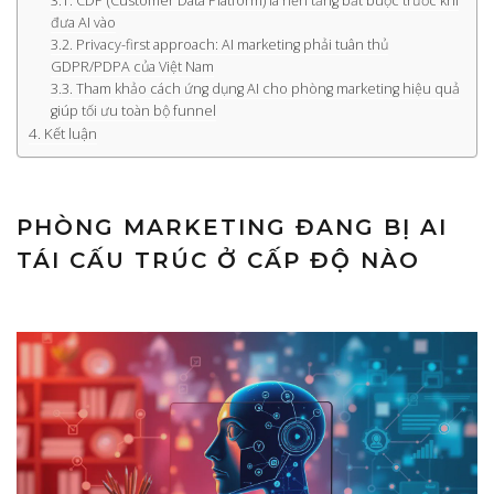
CDP (Customer Data Platform) là nền tảng bắt buộc trước khi
đưa AI vào
Privacy-first approach: AI marketing phải tuân thủ
GDPR/PDPA của Việt Nam
Tham khảo cách ứng dụng AI cho phòng marketing hiệu quả
giúp tối ưu toàn bộ funnel
Kết luận
PHÒNG MARKETING ĐANG BỊ AI
TÁI CẤU TRÚC Ở CẤP ĐỘ NÀO