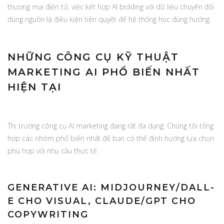
thương mại điện tử, việc kết hợp AI bidding với dữ liệu chuyển đổi
đúng nguồn là điều kiện tiên quyết để hệ thống học đúng hướng.
NHỮNG CÔNG CỤ KỸ THUẬT
MARKETING AI PHỔ BIẾN NHẤT
HIỆN TẠI
Thị trường công cụ AI marketing đang rất đa dạng. Chúng tôi tổng
hợp các nhóm phổ biến nhất để bạn có thể định hướng lựa chọn
phù hợp với nhu cầu thực tế.
GENERATIVE AI: MIDJOURNEY/DALL-
E CHO VISUAL, CLAUDE/GPT CHO
COPYWRITING