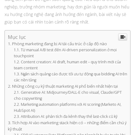
nghiệp, trưởng nhóm marketing, hay đơn giản là người muốn hiểu
xu hướng công nghệ đang ảnh hưởng đến ngành, bài viết này sẽ
giúp bạn có cái nhìn toàn cảnh rõ ràng nhất.
Mục lục
Phòng marketing đang bị AI tái cấu trúc ở cấp độ nào
Từ manual A/B test đến AI-driven personalization ở mọi
touchpoint
Content creation: AI draft, human edit – quy trình mới của
team content
Ngân sách quảng cáo được tối ưu tự động qua bidding AI trên
các nền tảng
Những công cụ kỹ thuật marketing AI phổ biến nhất hiện tại
Generative AI: Midjourney/DALL-E cho visual, Claude/GPT
cho copywriting
Marketing automation platforms với AI scoring (Marketo AI,
HubSpot AI)
Attribution AI: phân tích đa kênh thay thế last-click cũ kỹ
Tích hợp AI vào marketing stack hiện có – những điểm cần chú ý
kỹ thuật