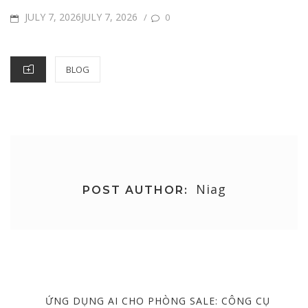
POSTED
JULY 7, 2026JULY 7, 2026
/
0
ON
CATEGORIES
BLOG
Niag
POST AUTHOR:
Post
navigation
PREVIOUS
ỨNG DỤNG AI CHO PHÒNG SALE: CÔNG CỤ