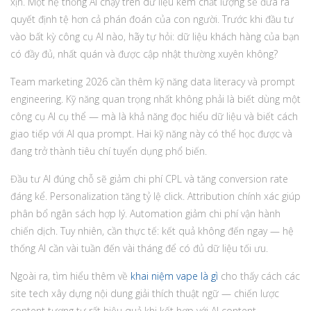
xịn. Một hệ thống AI chạy trên dữ liệu kém chất lượng sẽ đưa ra
quyết định tệ hơn cả phán đoán của con người. Trước khi đầu tư
vào bất kỳ công cụ AI nào, hãy tự hỏi: dữ liệu khách hàng của bạn
có đầy đủ, nhất quán và được cập nhật thường xuyên không?
Team marketing 2026 cần thêm kỹ năng data literacy và prompt
engineering. Kỹ năng quan trọng nhất không phải là biết dùng một
công cụ AI cụ thể — mà là khả năng đọc hiểu dữ liệu và biết cách
giao tiếp với AI qua prompt. Hai kỹ năng này có thể học được và
đang trở thành tiêu chí tuyển dụng phổ biến.
Đầu tư AI đúng chỗ sẽ giảm chi phí CPL và tăng conversion rate
đáng kể. Personalization tăng tỷ lệ click. Attribution chính xác giúp
phân bổ ngân sách hợp lý. Automation giảm chi phí vận hành
chiến dịch. Tuy nhiên, cần thực tế: kết quả không đến ngay — hệ
thống AI cần vài tuần đến vài tháng để có đủ dữ liệu tối ưu.
Ngoài ra, tìm hiểu thêm về
khai niệm vape là gì
cho thấy cách các
site tech xây dựng nội dung giải thích thuật ngữ — chiến lược
content tương tự rất hiệu quả khi kết hợp với AI content