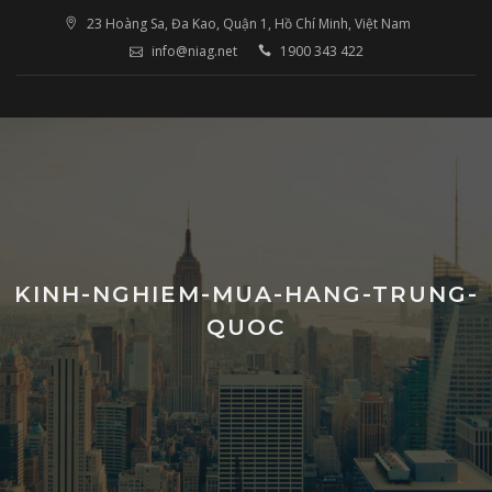
Skip
23 Hoàng Sa, Đa Kao, Quận 1, Hồ Chí Minh, Việt Nam
to
info@niag.net
1900 343 422
content
KINH-NGHIEM-MUA-HANG-TRUNG-
QUOC