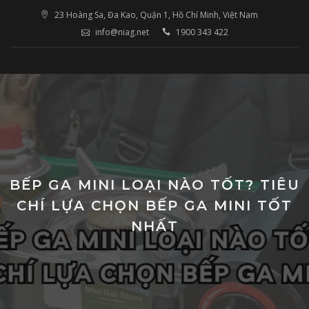
Skip
23 Hoàng Sa, Đa Kao, Quận 1, Hồ Chí Minh, Việt Nam
to
info@niag.net
1900 343 422
content
BẾP GA MINI LOẠI NÀO TỐT? TIÊU
CHÍ LỰA CHỌN BẾP GA MINI TỐT
NHẤT