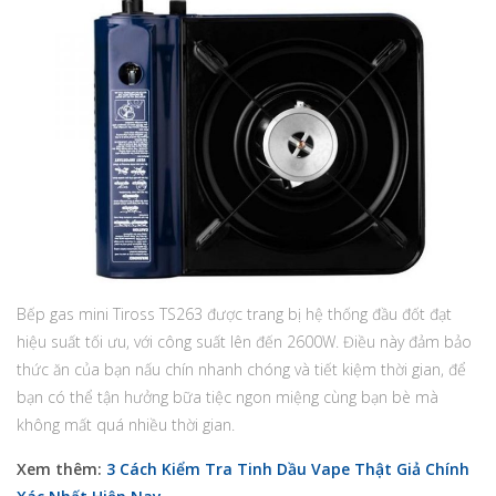
Bếp gas mini Tiross TS263 được trang bị hệ thống đầu đốt đạt
hiệu suất tối ưu, với công suất lên đến 2600W. Điều này đảm bảo
thức ăn của bạn nấu chín nhanh chóng và tiết kiệm thời gian, để
bạn có thể tận hưởng bữa tiệc ngon miệng cùng bạn bè mà
không mất quá nhiều thời gian.
Xem thêm:
3 Cách Kiểm Tra Tinh Dầu Vape Thật Giả Chính