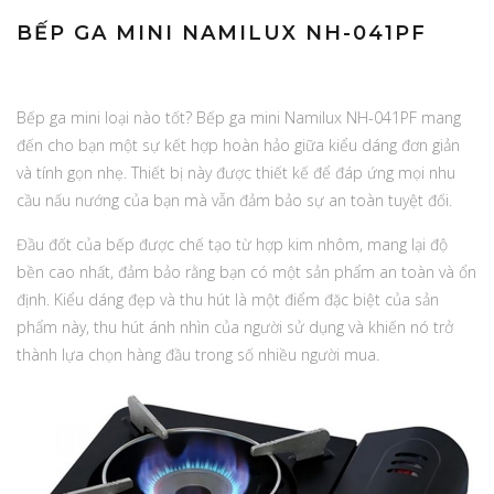
BẾP GA MINI NAMILUX NH-041PF
Bếp ga mini loại nào tốt? Bếp ga mini Namilux NH-041PF mang
đến cho bạn một sự kết hợp hoàn hảo giữa kiểu dáng đơn giản
và tính gọn nhẹ. Thiết bị này được thiết kế để đáp ứng mọi nhu
cầu nấu nướng của bạn mà vẫn đảm bảo sự an toàn tuyệt đối.
Đầu đốt của bếp được chế tạo từ hợp kim nhôm, mang lại độ
bền cao nhất, đảm bảo rằng bạn có một sản phẩm an toàn và ổn
định. Kiểu dáng đẹp và thu hút là một điểm đặc biệt của sản
phẩm này, thu hút ánh nhìn của người sử dụng và khiến nó trở
thành lựa chọn hàng đầu trong số nhiều người mua.