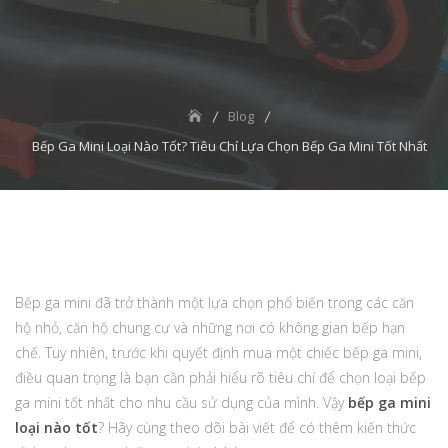
Blog
Bếp Ga Mini Loại Nào Tốt? Tiêu Chí Lựa Chọn Bếp Ga Mini Tốt Nhất
Bếp ga mini đã trở thành một lựa chọn phổ biến trong các căn
hộ nhỏ, căn hộ chung cư và những nơi có không gian bếp hạn
chế. Tuy nhiên, trước khi quyết định mua một chiếc bếp ga mini,
điều quan trọng là bạn cần phải hiểu rõ tiêu chí để chọn loại bếp
ga mini tốt nhất cho nhu cầu sử dụng của mình. Vậy
bếp ga mini
loại nào tốt
? Hãy cùng theo dõi bài viết để có thêm kiến thức