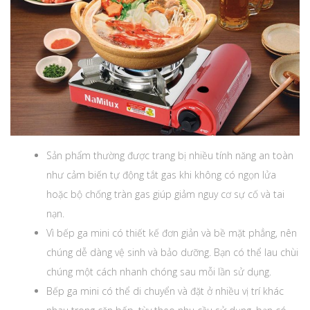
Sản phẩm thường được trang bị nhiều tính năng an toàn
như cảm biến tự động tắt gas khi không có ngọn lửa
hoặc bộ chống tràn gas giúp giảm nguy cơ sự cố và tai
nạn.
Vì bếp ga mini có thiết kế đơn giản và bề mặt phẳng, nên
chúng dễ dàng vệ sinh và bảo dưỡng. Bạn có thể lau chùi
chúng một cách nhanh chóng sau mỗi lần sử dụng.
Bếp ga mini có thể di chuyển và đặt ở nhiều vị trí khác