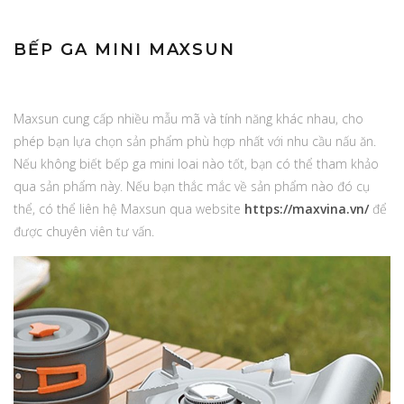
BẾP GA MINI MAXSUN
Maxsun cung cấp nhiều mẫu mã và tính năng khác nhau, cho
phép bạn lựa chọn sản phẩm phù hợp nhất với nhu cầu nấu ăn.
Nếu không biết bếp ga mini loai nào tốt, bạn có thể tham khảo
qua sản phẩm này. Nếu bạn thắc mắc về sản phẩm nào đó cụ
thể, có thể liên hệ Maxsun qua website
https://maxvina.vn/
để
được chuyên viên tư vấn.