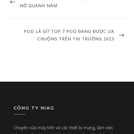
POST
NỞ QUANH NĂM
NEXT
POD LÀ GÌ? TOP 7 POD ĐANG ĐƯỢC ƯA
POST
CHUỘNG TRÊN THỊ TRƯỜNG 2023
CÔNG TY NIAG
Chuyên sửa máy tính và các thiết bị mạng, làm việc