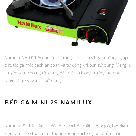
Namilux NH-041PF còn được trang bị cụm ngắt ga tự động, giúp
bật, tắt ga một cách an toàn và tự động khi bạn sử dụng. Mang lại
sự yên tâm cho người dùng, đặc biệt là trong trường hợp bạn
quên tắt gas sau khi sử dụng.
BẾP GA MINI 2S NAMILUX
Namilux 2S thể hiện sự độc đáo với bốn mặt thông gió, tạo điều
kiện lý tưởng cho sự lưu thông không khí trong quá trình nấu