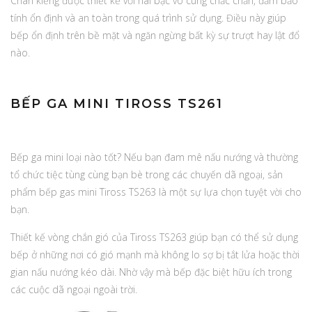
Chân kiềng được thiết kế với hai bậc vô cùng chắc chắn, đảm bảo
tính ổn định và an toàn trong quá trình sử dụng. Điều này giúp
bếp ổn định trên bề mặt và ngăn ngừng bất kỳ sự trượt hay lật đổ
nào.
BẾP GA MINI TIROSS TS261
Bếp ga mini loại nào tốt? Nếu bạn đam mê nấu nướng và thường
tổ chức tiệc tùng cùng bạn bè trong các chuyến dã ngoại, sản
phẩm bếp gas mini Tiross TS263 là một sự lựa chọn tuyệt vời cho
bạn.
Thiết kế vòng chắn gió của Tiross TS263 giúp bạn có thể sử dụng
bếp ở những nơi có gió mạnh mà không lo sợ bị tắt lửa hoặc thời
gian nấu nướng kéo dài. Nhờ vậy mà bếp đặc biệt hữu ích trong
các cuộc dã ngoại ngoài trời.