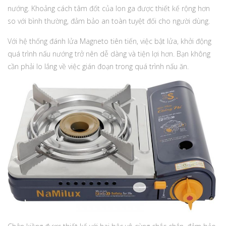
nướng. Khoảng cách tâm đốt của lon ga được thiết kế rộng hơn
so với bình thường, đảm bảo an toàn tuyệt đối cho người dùng.
Với hệ thống đánh lửa Magneto tiên tiến, việc bật lửa, khởi động
quá trình nấu nướng trở nên dễ dàng và tiện lợi hơn. Bạn không
cần phải lo lắng về việc gián đoạn trong quá trình nấu ăn.