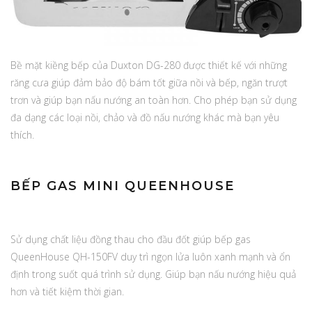
Bề mặt kiềng bếp của Duxton DG-280 được thiết kế với những
răng cưa giúp đảm bảo độ bám tốt giữa nồi và bếp, ngăn trượt
trơn và giúp bạn nấu nướng an toàn hơn. Cho phép bạn sử dụng
đa dạng các loại nồi, chảo và đồ nấu nướng khác mà bạn yêu
thích.
BẾP GAS MINI QUEENHOUSE
Sử dụng chất liệu đồng thau cho đầu đốt giúp bếp gas
QueenHouse QH-150FV duy trì ngọn lửa luôn xanh mạnh và ổn
định trong suốt quá trình sử dụng. Giúp bạn nấu nướng hiệu quả
hơn và tiết kiệm thời gian.