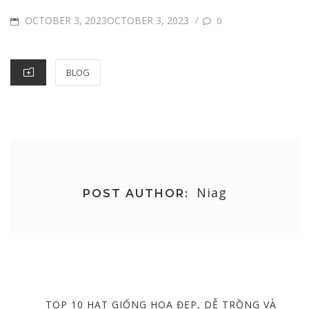
POSTED
OCTOBER 3, 2023OCTOBER 3, 2023
/
0
ON
CATEGORIES
BLOG
Niag
POST AUTHOR:
Post
navigation
PREVIOUS
TOP 10 HẠT GIỐNG HOA ĐẸP, DỄ TRỒNG VÀ