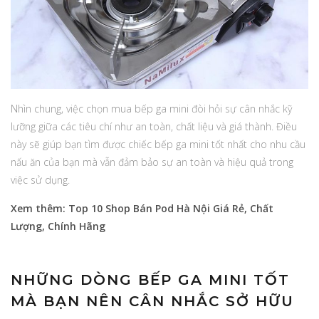
Nhìn chung, việc chọn mua bếp ga mini đòi hỏi sự cân nhắc kỹ
lưỡng giữa các tiêu chí như an toàn, chất liệu và giá thành. Điều
này sẽ giúp bạn tìm được chiếc bếp ga mini tốt nhất cho nhu cầu
nấu ăn của bạn mà vẫn đảm bảo sự an toàn và hiệu quả trong
việc sử dụng.
Xem thêm:
Top 10 Shop Bán Pod Hà Nội Giá Rẻ, Chất
Lượng, Chính Hãng
NHỮNG DÒNG BẾP GA MINI TỐT
MÀ BẠN NÊN CÂN NHẮC SỞ HỮU