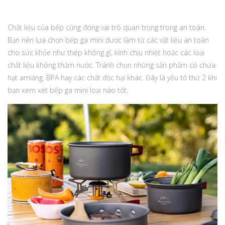
Chất liệu của bếp cũng đóng vai trò quan trọng trong an toàn.
Bạn nên lựa chọn bếp ga mini được làm từ các vật liệu an toàn
cho sức khỏe như thép không gỉ, kính chịu nhiệt hoặc các loại
chất liệu không thấm nước. Tránh chọn những sản phẩm có chứa
hạt amiăng, BPA hay các chất độc hại khác. Đây là yếu tố thứ 2 khi
bạn xem xét bếp ga mini loại nào tốt.