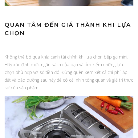
QUAN TÂM ĐẾN GIÁ THÀNH KHI LỰA
CHỌN
Không thể bỏ qua khía cạnh tài chính khi lựa chọn bếp ga mini.
Hãy xác định mức ngân sách của bạn và tìm kiếm những lựa
chọn phù hợp với số tiền đó. Đừng quên xem xét cả chi phí lắp
đặt và bảo dưỡng sau này để có cái nhìn tổng quan về giá trị thực
sự của sản phẩm.