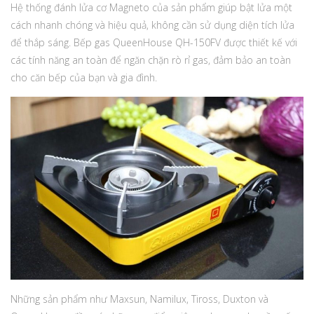
Hệ thống đánh lửa cơ Magneto của sản phẩm giúp bật lửa một
cách nhanh chóng và hiệu quả, không cần sử dụng diện tích lửa
để thắp sáng. Bếp gas QueenHouse QH-150FV được thiết kế với
các tính năng an toàn để ngăn chặn rò rỉ gas, đảm bảo an toàn
cho căn bếp của bạn và gia đình.
Những sản phẩm như Maxsun, Namilux, Tiross, Duxton và