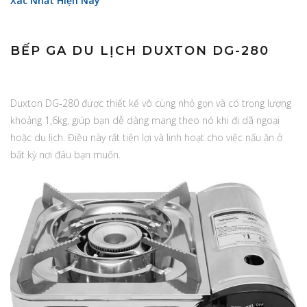
Xác Nhất Hiện Nay
BẾP GA DU LỊCH DUXTON DG-280
Duxton DG-280 được thiết kế vô cùng nhỏ gọn và có trọng lượng
khoảng 1,6kg, giúp bạn dễ dàng mang theo nó khi đi dã ngoại
hoặc du lịch. Điều này rất tiện lợi và linh hoạt cho việc nấu ăn ở
bất kỳ nơi đâu bạn muốn.