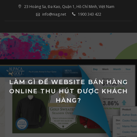
Skip
23 Hoàng Sa, Đa Kao, Quận 1, Hồ Chí Minh, Việt Nam
to
info@niag.net
1900 343 422
content
LÀM GÌ ĐỂ WEBSITE BÁN HÀNG
ONLINE THU HÚT ĐƯỢC KHÁCH
HÀNG?