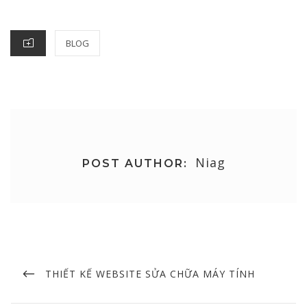
ON
CATEGORIES
BLOG
Niag
POST AUTHOR:
Post
navigation
PREVIOUS
THIẾT KẾ WEBSITE SỬA CHỮA MÁY TÍNH
POST