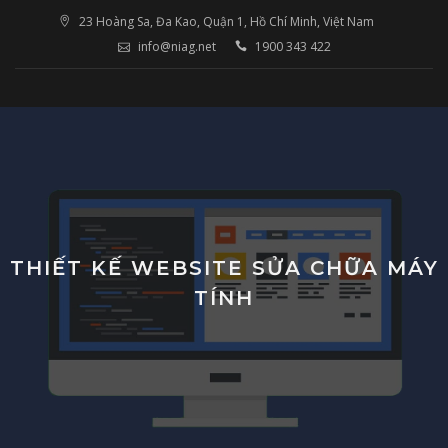
Skip
23 Hoàng Sa, Đa Kao, Quận 1, Hồ Chí Minh, Việt Nam
to
info@niag.net
1900 343 422
content
THIẾT KẾ WEBSITE SỬA CHỮA MÁY
TÍNH