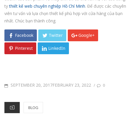
ty
thiết kế web chuyên nghiệp Hồ Chí Minh
. Để được các chuyên
viên tư vấn và lựa chọn thiết kế phù hợp với cửa hàng của bạn
nhất. Chúc bạn thành công.
Facebook
Twitter
Google+
Pinterest
LinkedIn
POSTED
SEPTEMBER 20, 2017FEBRUARY 23, 2022
/
0
ON
CATEGORIES
BLOG