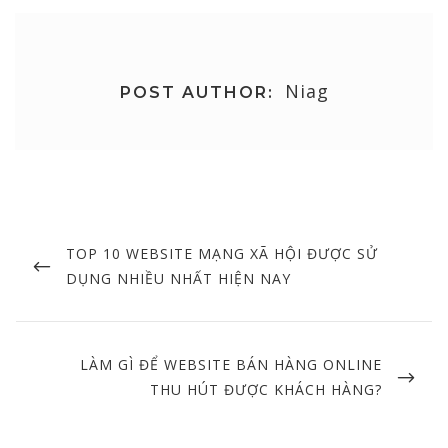
Niag
POST AUTHOR:
Post
navigation
PREVIOUS
TOP 10 WEBSITE MẠNG XÃ HỘI ĐƯỢC SỬ
POST
DỤNG NHIỀU NHẤT HIỆN NAY
NEXT
LÀM GÌ ĐỂ WEBSITE BÁN HÀNG ONLINE
POST
THU HÚT ĐƯỢC KHÁCH HÀNG?