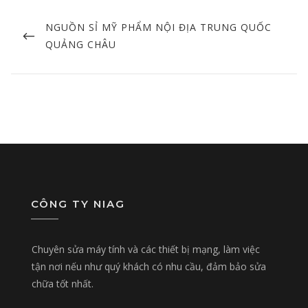
Post
navigation
PREVIOUS
NGUỒN SỈ MỸ PHẨM NỘI ĐỊA TRUNG QUỐC
POST
QUẢNG CHÂU
CÔNG TY NIAG
Chuyên sửa máy tính và các thiết bị mạng, làm việc
tận nơi nếu như quý khách có nhu cầu, đảm bảo sửa
chữa tốt nhất.