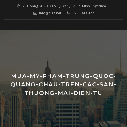
Skip
23 Hoàng Sa, Đa Kao, Quận 1, Hồ Chí Minh, Việt Nam
to
info@niag.net
1900 343 422
content
MUA-MY-PHAM-TRUNG-QUOC-
QUANG-CHAU-TREN-CAC-SAN-
THUONG-MAI-DIEN-TU