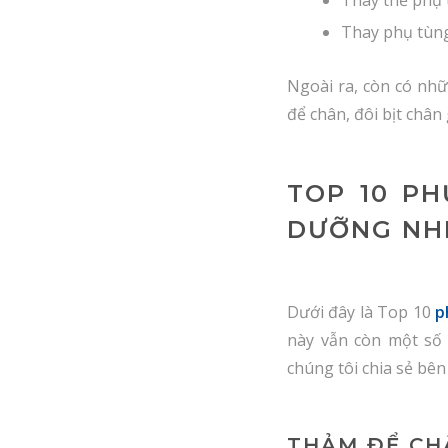
Thay phụ tùng
Ngoài ra, còn có nh
để chân, đôi bịt châ
TOP 10 P
DƯỠNG NH
Dưới đây là Top 10
p
này vẫn còn một số
chúng tôi chia sẻ bên
THẢM ĐỂ CH