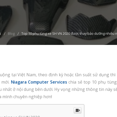
Blog
Top 10 phụ tùng xe SH VN 2020 được thay bảo dưỡng nhiều 
uộng tại Việt Nam, theo định kỳ hoặc tần suất sử dụng thì
 mới.
Niagara Computer Services
chia sẻ top 10 phụ tùn
 nhất ở nội dung bên dưới. Hy vọng những thông tin này 
a mình chuyên nghiệp hơn!