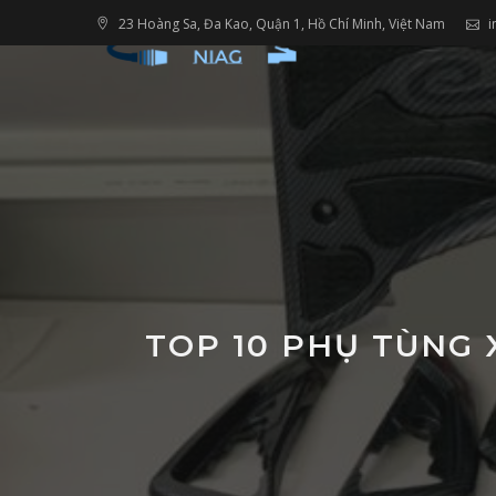
Skip
23 Hoàng Sa, Đa Kao, Quận 1, Hồ Chí Minh, Việt Nam
i
to
content
TOP 10 PHỤ TÙNG 