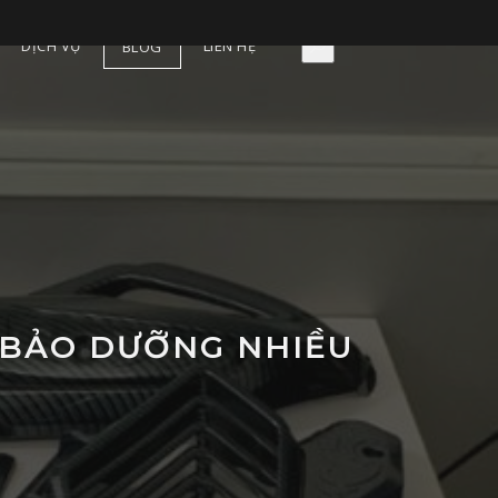
DỊCH VỤ
LIÊN HỆ
BLOG
Y BẢO DƯỠNG NHIỀU