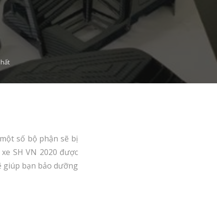
nhất
 một số bộ phận sẽ bị
g xe SH VN 2020 được
sẽ giúp bạn bảo dưỡng