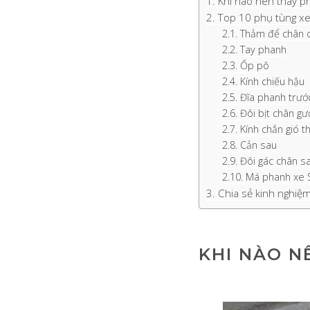
Khi nào nên thay p
Top 10 phụ tùng x
Thảm để chân 
Tay phanh
Ốp pô
Kính chiếu hậu
Đĩa phanh trướ
Đôi bịt chân g
Kính chắn gió th
Cản sau
Đôi gác chân s
Má phanh xe 
Chia sẻ kinh nghiệ
KHI NÀO N