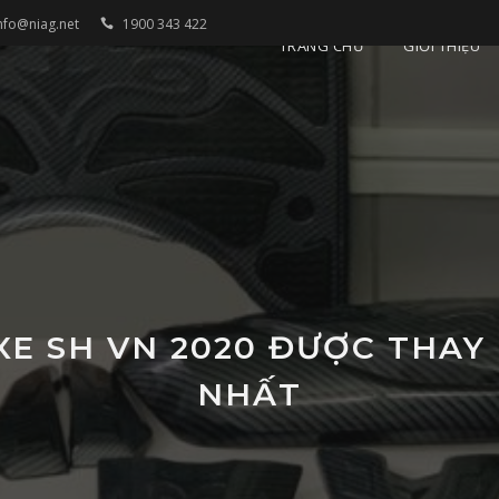
nfo@niag.net
1900 343 422
TRANG CHỦ
GIỚI THIỆU
XE SH VN 2020 ĐƯỢC THA
NHẤT