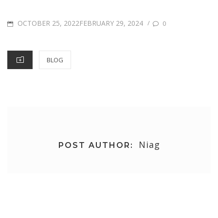
POSTED
OCTOBER 25, 2022FEBRUARY 29, 2024
/
0
ON
CATEGORIES
BLOG
Niag
POST AUTHOR:
Post