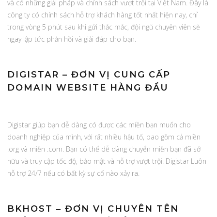
và có những giải pháp và chính sách vượt trội tại Việt Nam. Đây là
công ty có chính sách hỗ trợ khách hàng tốt nhất hiện nay, chỉ
trong vòng 5 phút sau khi gửi thắc mắc, đội ngũ chuyên viên sẽ
ngay lập tức phản hồi và giải đáp cho bạn.
DIGISTAR – ĐƠN VỊ CUNG CẤP
DOMAIN WEBSITE HÀNG ĐẦU
Digistar giúp bạn dễ dàng có được các miền bạn muốn cho
doanh nghiệp của mình, với rất nhiều hậu tố, bao gồm cả miền
.org và miền .com. Bạn có thể dễ dàng chuyển miền bạn đã sở
hữu và truy cập tốc độ, bảo mật và hỗ trợ vượt trội. Digistar Luôn
hỗ trợ 24/7 nếu có bất kỳ sự cố nào xảy ra.
BKHOST – ĐƠN VỊ CHUYÊN TÊN