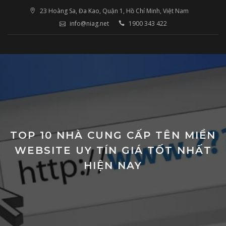
Skip
23 Hoàng Sa, Đa Kao, Quận 1, Hồ Chí Minh, Việt Nam
to
info@niag.net
1900 343 422
content
TOP 10 NHÀ CUNG CẤP TÊN MIỀN
WEBSITE UY TÍN GIÁ TỐT NHẤT
HIỆN NAY