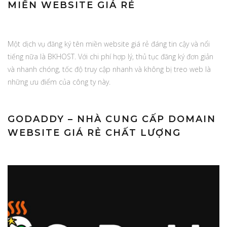
MIỀN WEBSITE GIÁ RẺ
Một dịch vụ đăng ký tên miền website giá rẻ đáng tin cậy và nổi
tiếng nữa là BKHOST. Với chi phí hợp lý, thủ tục đăng ký đơn giản
và nhanh chóng, tốc độ truy cập nhanh và không bị treo web là
những ưu điểm của công ty này.
GODADDY – NHÀ CUNG CẤP DOMAIN
WEBSITE GIÁ RẺ CHẤT LƯỢNG