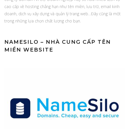
cao cấp về hosting chẳng hạn như tên miền, lưu trữ, email kinh
doanh, dịch vụ xây dựng và quản lý trang web…Đây cũng là một
trong những lựa chọn chất lượng cho bạn.
NAMESILO – NHÀ CUNG CẤP TÊN
MIỀN WEBSITE