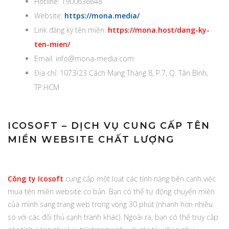
Hotline: 1900636648
Website:
https://mona.media/
Link đăng ký tên miền:
https://mona.host/dang-ky-
ten-mien/
Email:
info@mona-media.com
Địa chỉ: 1073/23 Cách Mạng Tháng 8, P.7, Q. Tân Bình,
TP.HCM
ICOSOFT
– DỊCH VỤ CUNG CẤP TÊN
MIỀN WEBSITE CHẤT LƯỢNG
Công ty Icosoft
cung cấp một loạt các tính năng bên cạnh việc
mua tên miền website cơ bản. Bạn có thể tự động chuyển miền
của mình sang trang web trong vòng 30 phút (nhanh hơn nhiều
so với các đối thủ cạnh tranh khác). Ngoài ra, bạn có thể truy cập