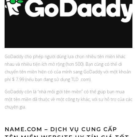
GoDaddy cho phép người dùng lựa chọn nhiều tên miền khác
nhau và nhiều tiện ích mở rộng (hơn 500). Bạn cũng có thể di
chuyển tên miền hiện có của mình sang GoDaddy với một khoản
phí $ 7.99 (nếu bạn đang sử dụng TLD .com).
GoDaddy còn là “nhà môi giới tên miền” có thể giúp bạn mua
một tên miền đã thuộc về một công ty khác, với sự hỗ trợ của các
chuyên gia.
NAME.COM – DỊCH VỤ CUNG CẤP