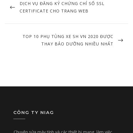
navigation
PREVIOUS
DỊCH VỤ ĐĂNG KÝ CHỨNG CHỈ SỐ SSL
POST
CERTIFICATE CHO TRANG WEB
NEXT
TOP 10 PHỤ TÙNG XE SH VN 2020 ĐƯỢC
POST
THAY BẢO DƯỠNG NHIỀU NHẤT
CÔNG TY NIAG
Chuyên sửa máy tính và các thiết bị mạng, làm việc