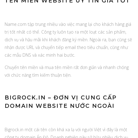
TÊN MIỀN WEBSITE UY TÍN GIÁ TỐT
Name.com tập trung nhiều vào việc mang lại cho khách hàng giá
trị tốt nhất có thể. Công ty luôn tạo ra một loạt các sản phẩm,
dịch vụ và hậu mãi khi khách đăng ký miền. Ngoài ra, bạn cũng sẽ
nhận được URL và chuyển tiếp email theo tiêu chuẩn, cũng như
các mẫu DNS và xác minh hai bước.
Chuyển tên miền và mua tên miền rất đơn giản và nhanh chóng
với chức năng tìm kiếm thuận tiện.
BIGROCK.IN – ĐƠN VỊ CUNG CẤP
DOMAIN WEBSITE NƯỚC NGOÀI
Bigrock.in một cái tên còn khá xa lạ với người Việt vì đây là một
công ty domain Ấn Độ. Doanh nghiệp này sở hữu nhiều dịch vụ