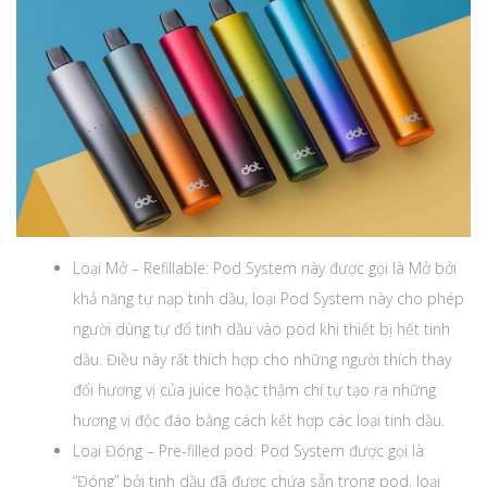
Loại Mở – Refillable: Pod System này được gọi là Mở bởi
khả năng tự nạp tinh dầu, loại Pod System này cho phép
người dùng tự đổ tinh dầu vào pod khi thiết bị hết tinh
dầu. Điều này rất thích hợp cho những người thích thay
đổi hương vị của juice hoặc thậm chí tự tạo ra những
hương vị độc đáo bằng cách kết hợp các loại tinh dầu.
Loại Đóng – Pre-filled pod: Pod System được gọi là
“Đóng” bởi tinh dầu đã được chứa sẵn trong pod, loại