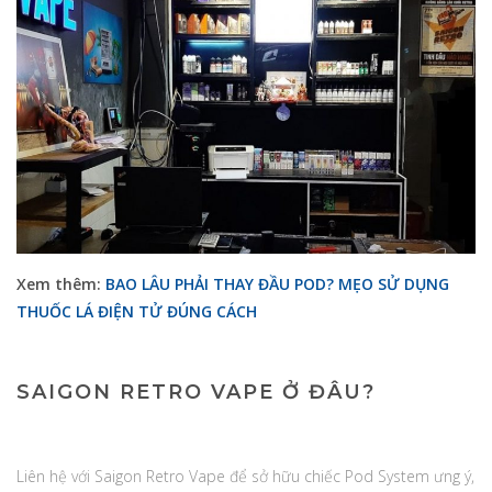
Xem thêm:
BAO LÂU PHẢI THAY ĐẦU POD? MẸO SỬ DỤNG
THUỐC LÁ ĐIỆN TỬ ĐÚNG CÁCH
SAIGON RETRO VAPE Ở ĐÂU?
Liên hệ với Saigon Retro Vape để sở hữu chiếc Pod System ưng ý,