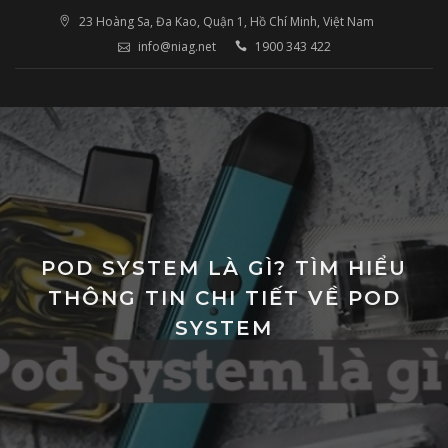
Skip
23 Hoàng Sa, Đa Kao, Quận 1, Hồ Chí Minh, Việt Nam
to
info@niag.net
1900 343 422
content
POD SYSTEM LÀ GÌ? TÌM HIỂU
THÔNG TIN CHI TIẾT VỀ POD
SYSTEM