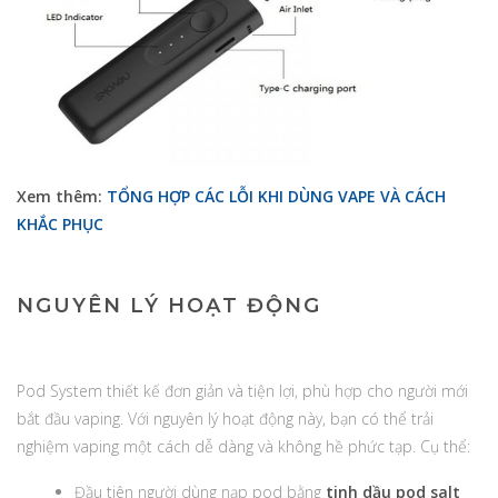
Xem thêm:
TỔNG HỢP CÁC LỖI KHI DÙNG VAPE VÀ CÁCH
KHẮC PHỤC
NGUYÊN LÝ HOẠT ĐỘNG
Pod System thiết kế đơn giản và tiện lợi, phù hợp cho người mới
bắt đầu vaping. Với nguyên lý hoạt động này, bạn có thể trải
nghiệm vaping một cách dễ dàng và không hề phức tạp. Cụ thể:
Đầu tiên người dùng nạp pod bằng
tinh dầu pod salt