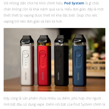
Với những dân chơi hệ khói chính hiệu,
Pod System
là gì chắc
chắn không còn là khái niệm quá xa lạ. Hiểu đơn giản, đây là một
thiết thiết bị vaping được thiết kế khá đặc biệt. Giúp cho việc
vaping trở nên đơn giản và tiện lợi hơn.
Đây cũng là sản phẩm chứa nhiều ưu điểm, phù hợp cho người
mới bắt đầu sử dụng vape. Điểm nổi bật của Pod System chính là