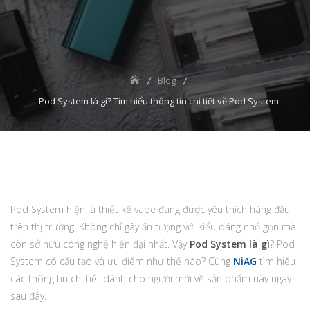
Blog
Pod System là gì? Tìm hiểu thông tin chi tiết về Pod System
Pod System hiện là thiết kế vape đang được yêu thích hàng đầu
trên thị trường. Không chỉ gây ấn tượng với kiểu dáng nhỏ gọn mà
còn sở hữu công nghệ hiện đại nhất. Vậy
Pod System là gì
? Pod
System có cấu tạo và ưu điểm như thế nào? Cùng
NiAG
tìm hiểu
các thông tin chi tiết dành cho người mới về sản phẩm này ngay
sau đây.