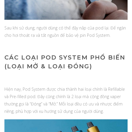
Sau khi sử dụng, người dùng có thể đậy nắp của pod lại. Để ngăn
cho hơi thoát ra và tắt nguồn để bảo vệ pin Pod System.
CÁC LOẠI POD SYSTEM PHỔ BIẾN
(LOẠI MỞ & LOẠI ĐÓNG)
Hiện nay, Pod System được chia thành hai loại chính là Refillable
và Pre-filled pod. Đây cũng chính là 2 loại mà cộng đồng vaper
thường gọi là “Đóng” và “Mở.” Mỗi loại đều có ưu và nhược điểm
riêng, phù hợp với xu hướng sử dụng của người dùng.