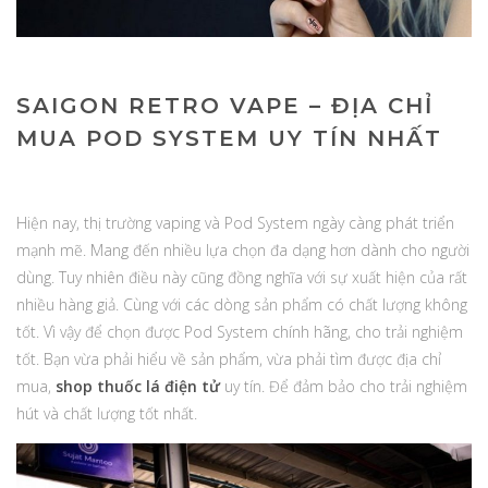
SAIGON RETRO VAPE – ĐỊA CHỈ
MUA POD SYSTEM UY TÍN NHẤT
Hiện nay, thị trường vaping và Pod System ngày càng phát triển
mạnh mẽ. Mang đến nhiều lựa chọn đa dạng hơn dành cho người
dùng. Tuy nhiên điều này cũng đồng nghĩa với sự xuất hiện của rất
nhiều hàng giả. Cùng với các dòng sản phẩm có chất lượng không
tốt. Vì vậy để chọn được Pod System chính hãng, cho trải nghiệm
tốt. Bạn vừa phải hiểu về sản phẩm, vừa phải tìm được địa chỉ
mua,
shop thuốc lá điện tử
uy tín. Để đảm bảo cho trải nghiệm
hút và chất lượng tốt nhất.