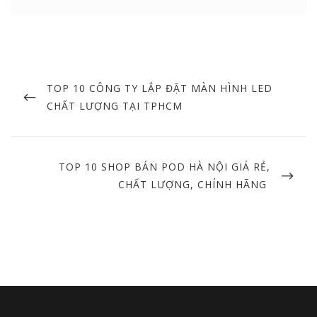
Post
navigation
PREVIOUS
TOP 10 CÔNG TY LẮP ĐẶT MÀN HÌNH LED
POST
CHẤT LƯỢNG TẠI TPHCM
NEXT
TOP 10 SHOP BÁN POD HÀ NỘI GIÁ RẺ,
POST
CHẤT LƯỢNG, CHÍNH HÃNG