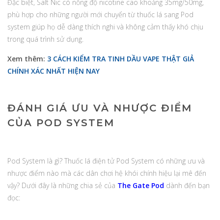
Đặc biệt, Salt Nic có nồng độ nicotine cao khoảng 35mg/50mg,
phù hợp cho những người mới chuyển từ thuốc lá sang Pod
system giúp họ dễ dàng thích nghi và không cảm thấy khó chịu
trong quá trình sử dụng.
Xem thêm:
3 CÁCH KIỂM TRA TINH DẦU VAPE THẬT GIẢ
CHÍNH XÁC NHẤT HIỆN NAY
ĐÁNH GIÁ ƯU VÀ NHƯỢC ĐIỂM
CỦA POD SYSTEM
Pod System là gì? Thuốc lá điện tử Pod System có những ưu và
nhược điểm nào mà các dân chơi hệ khói chính hiệu lại mê đến
vậy? Dưới đây là những chia sẻ của
The Gate Pod
dành đến bạn
đọc: