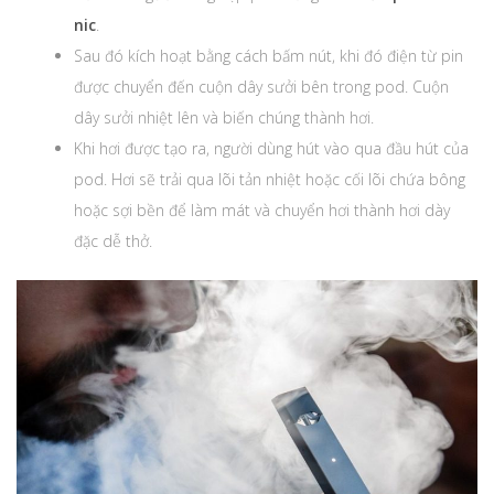
nic
.
Sau đó kích hoạt bằng cách bấm nút, khi đó điện từ pin
được chuyển đến cuộn dây sưởi bên trong pod. Cuộn
dây sưởi nhiệt lên và biến chúng thành hơi.
Khi hơi được tạo ra, người dùng hút vào qua đầu hút của
pod. Hơi sẽ trải qua lõi tản nhiệt hoặc cối lõi chứa bông
hoặc sợi bền để làm mát và chuyển hơi thành hơi dày
đặc dễ thở.