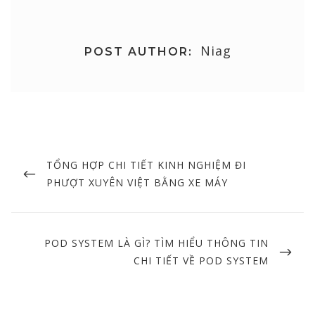
Niag
POST AUTHOR:
Post
navigation
PREVIOUS
TỔNG HỢP CHI TIẾT KINH NGHIỆM ĐI
POST
PHƯỢT XUYÊN VIỆT BẰNG XE MÁY
NEXT
POD SYSTEM LÀ GÌ? TÌM HIỂU THÔNG TIN
POST
CHI TIẾT VỀ POD SYSTEM