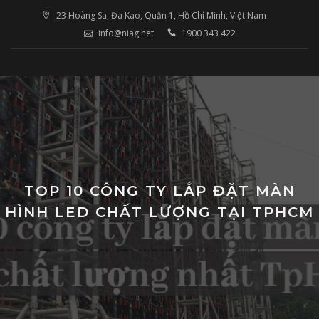
Skip
23 Hoàng Sa, Đa Kao, Quận 1, Hồ Chí Minh, Việt Nam
to
info@niag.net
1900 343 422
content
TOP 10 CÔNG TY LẮP ĐẶT MÀN
HÌNH LED CHẤT LƯỢNG TẠI TPHCM