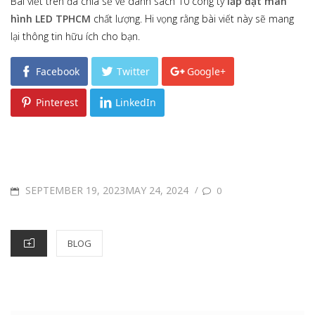
Bài viết trên đã chia sẻ về danh sách 10 công ty
lắp đặt màn
hình LED TPHCM
chất lượng. Hi vọng rằng bài viết này sẽ mang
lại thông tin hữu ích cho bạn.
Facebook
Twitter
Google+
Pinterest
LinkedIn
POSTED
SEPTEMBER 19, 2023MAY 24, 2024
/
0
ON
CATEGORIES
BLOG