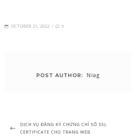
POSTED
OCTOBER 21, 2022
/
0
ON
Niag
POST AUTHOR:
Post
navigation
PREVIOUS
DỊCH VỤ ĐĂNG KÝ CHỨNG CHỈ SỐ SSL
POST
CERTIFICATE CHO TRANG WEB