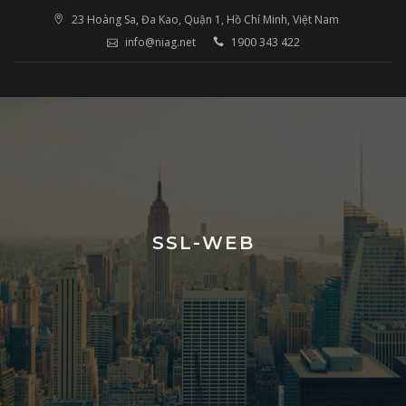
Skip
23 Hoàng Sa, Đa Kao, Quận 1, Hồ Chí Minh, Việt Nam
to
info@niag.net
1900 343 422
content
SSL-WEB