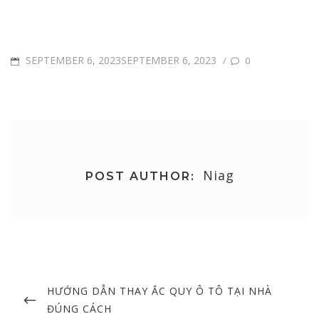
POSTED
SEPTEMBER 6, 2023SEPTEMBER 6, 2023
/
0
ON
Niag
POST AUTHOR:
Post
navigation
PREVIOUS
HƯỚNG DẪN THAY ẮC QUY Ô TÔ TẠI NHÀ
POST
ĐÚNG CÁCH