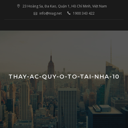
Skip
23 Hoàng Sa, Đa Kao, Quận 1, Hồ Chí Minh, Việt Nam
to
info@niag.net
1900 343 422
content
THAY-AC-QUY-O-TO-TAI-NHA-10