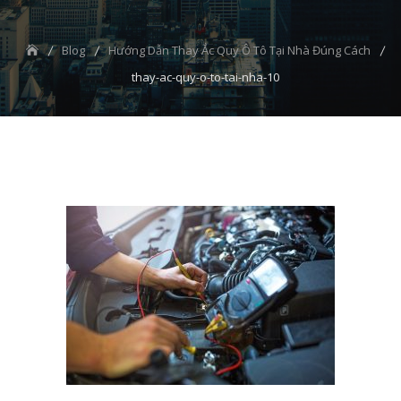
Blog
Hướng Dẫn Thay Ắc Quy Ô Tô Tại Nhà Đúng Cách
thay-ac-quy-o-to-tai-nha-10