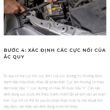
BƯỚC 4: XÁC ĐỊNH CÁC CỰC NỐI CỦA
ẮC QUY
Ắc quy có hai cực nối, cực âm (-) và cực dương (+), thường được
đánh dấu màu khác nhau để phân biệt. Cực âm thường có màu
đen hoặc dấu “-“, cực dương có màu đỏ hoặc dấu “+”. Cần xác
định đúng cực trước khi tháo, tránh nhầm lẫn và làm việc an toàn
hơn. Cực nối có thể ẩn sau bộ phận khác hoặc bị che khuất bởi
dây điện, cẩn thận xác định đúng trước khi tháo.