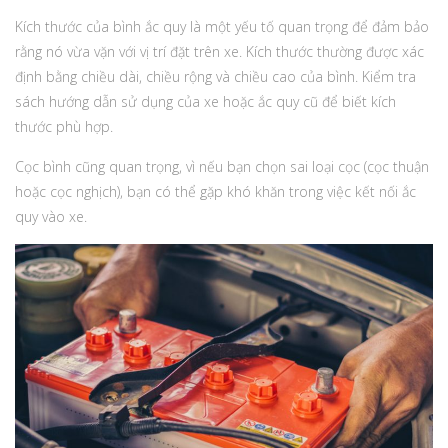
Kích thước của bình ắc quy là một yếu tố quan trọng để đảm bảo
rằng nó vừa vặn với vị trí đặt trên xe. Kích thước thường được xác
định bằng chiều dài, chiều rộng và chiều cao của bình. Kiểm tra
sách hướng dẫn sử dụng của xe hoặc ắc quy cũ để biết kích
thước phù hợp.
Cọc bình cũng quan trọng, vì nếu bạn chọn sai loại cọc (cọc thuận
hoặc cọc nghịch), bạn có thể gặp khó khăn trong việc kết nối ắc
quy vào xe.