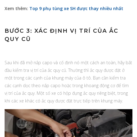
Xem thêm:
Top 9 phụ tùng xe SH được thay nhiều nhất
BƯỚC 3: XÁC ĐỊNH VỊ TRÍ CỦA ẮC
QUY CŨ
Sau khi đã mở nắp capo và cố định nó một cách an toàn, hãy bắt
đầu kiểm tra vị trí của ắc quy cũ. Thường thì ắc quy được đặt ở
một trong các cạnh của khung máy của ô tô. Bạn cần kiểm tra
các cạnh dọc theo nắp capo hoặc trong khoang động cơ để tìm
vị trí của ắc quy. Một số xe có hộp đựng ắc quy riêng biệt, trong
khi các xe khác có ắc quy được đặt trực tiếp trên khung máy.