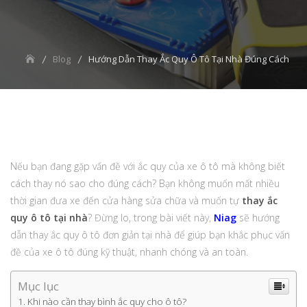
Blog
Hướng Dẫn Thay Ắc Quy Ô Tô Tại Nhà Đúng Cách
Nếu bạn đang gặp vấn đề với ắc quy của xe ô tô mà không biết
cách thay nó sao cho đúng cách? Bạn không muốn mất nhiều
thời gian đưa xe đến cửa hàng sửa chữa và muốn tự
thay ắc
quy ô tô tại nhà
? Đừng lo, trong bài viết này,
Niag
sẽ hướng
dẫn thay ắc quy ô tô đơn giản tại nhà để giúp bạn khắc phục vấn
đề của xe ô tô đúng kỹ thuật, nhanh chóng và an toàn.
Mục lục
Khi nào cần thay bình ắc quy cho ô tô?