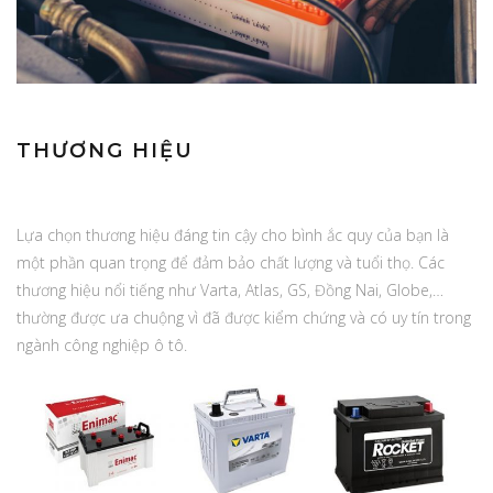
THƯƠNG HIỆU
Lựa chọn thương hiệu đáng tin cậy cho bình ắc quy của bạn là
một phần quan trọng để đảm bảo chất lượng và tuổi thọ. Các
thương hiệu nổi tiếng như Varta, Atlas, GS, Đồng Nai, Globe,…
thường được ưa chuộng vì đã được kiểm chứng và có uy tín trong
ngành công nghiệp ô tô.