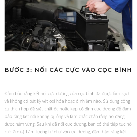
BƯỚC 3: NỐI CÁC CỰC VÀO CỌC BÌNH
Đảm bảo rằng kết nối cực dương của cọc bình đã được làm sạch
và không có bất kỳ vết oxi hóa hoặc ô nhiễm nào. Sử dụng công
cụ thích hợp để siết chặt ốc hoặc kẹp cố định cực dương để đảm
bảo rằng kết nối không bị lỏng và làm chắc chắn rằng nó đang
được nắm vững. Sau khi đã nối cực dương, bạn có thể tiếp tục nối
cực âm (-). Làm tương tự như với cực dương, đảm bảo rằng kết