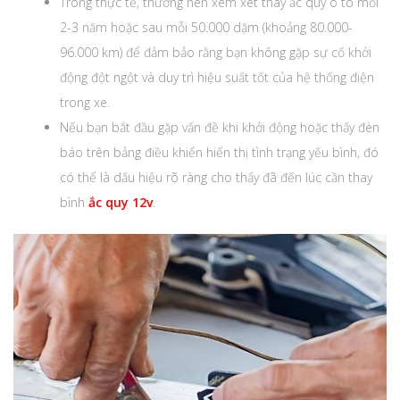
Trong thực tế, thường nên xem xét thay ắc quy ô tô mỗi
2-3 năm hoặc sau mỗi 50.000 dặm (khoảng 80.000-
96.000 km) để đảm bảo rằng bạn không gặp sự cố khởi
động đột ngột và duy trì hiệu suất tốt của hệ thống điện
trong xe.
Nếu bạn bắt đầu gặp vấn đề khi khởi động hoặc thấy đèn
báo trên bảng điều khiển hiển thị tình trạng yếu bình, đó
có thể là dấu hiệu rõ ràng cho thấy đã đến lúc cần thay
bình
ắc quy 12v
.