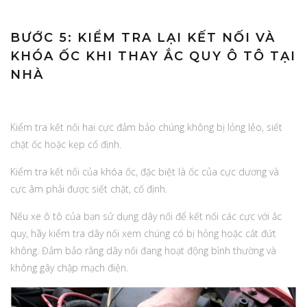
BƯỚC 5: KIỂM TRA LẠI KẾT NỐI VÀ
KHÓA ỐC KHI THAY ẮC QUY Ô TÔ TẠI
NHÀ
Kiểm tra kết nối hai cực đảm bảo chúng không bị lỏng lẻo, siết
chặt ốc hoặc kẹp cố định.
Kiểm tra kết nối của khóa ốc, đặc biệt là ốc của cực dương và
cực âm phải được siết chặt, cố định.
Nếu xe ô tô của bạn sử dụng dây nối để kết nối các cực với ắc
quy, hãy kiểm tra dây nối xem chúng có bị hỏng hoặc cắt đứt
không. Đảm bảo rằng dây nối đang hoạt động bình thường và
không gây chập mạch điện.