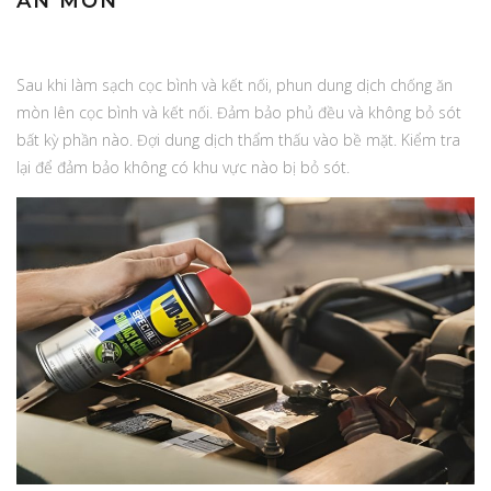
ĂN MÒN
Sau khi làm sạch cọc bình và kết nối, phun dung dịch chống ăn
mòn lên cọc bình và kết nối. Đảm bảo phủ đều và không bỏ sót
bất kỳ phần nào. Đợi dung dịch thẩm thấu vào bề mặt. Kiểm tra
lại để đảm bảo không có khu vực nào bị bỏ sót.