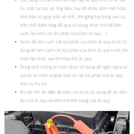
ốc, mặt nạ bảo vệ, ống điếu, tay nối khẩu, kính mát hoặc
kính bảo hộ giúp bảo vệ mắt , đôi găng tay bằng cao su,
bàn chải đánh răng đã qua sử dụng, khăn nhỏ để làm
sạch, lau khô các bộ phận của bình ắc quy,… )
Nước để làm sạch các bộ phận của bình ắc quy được sử
dụng để làm sạch các bộ phận của bình ắc quy trước khi
tháo lắp hoặc sau khi thay thế ắc quy.
Dung dịch chống ăn mòn được sử dụng để ngăn ngừa ắc
quy bị ăn mòn và giúp bảo vệ các bộ phận của ắc quy
khỏi sự hư hại
Bộ sắc tím đo điện áp (nếu có) được sử dụng để đo điện
áp của ắc quy và kiểm tra tình trạng của ắc quy.