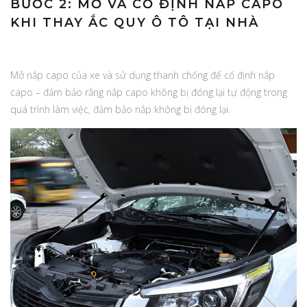
BƯỚC 2: MỞ VÀ CỐ ĐỊNH NẮP CAPO
KHI THAY ẮC QUY Ô TÔ TẠI NHÀ
Mở nắp capo của xe và sử dụng thanh chống để cố định nắp
capo – đảm bảo rằng nắp capo không bị đóng lại tự động trong
quá trình làm việc, đảm bảo nắp không bị đóng lại.