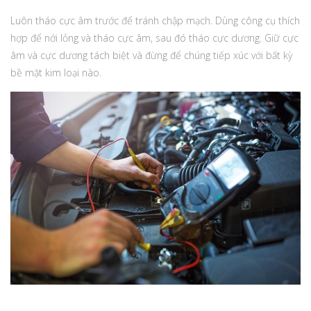
Luôn tháo cực âm trước để tránh chập mạch. Dùng công cụ thích
hợp để nới lỏng và tháo cực âm, sau đó tháo cực dương. Giữ cực
âm và cực dương tách biệt và đừng để chúng tiếp xúc với bất kỳ
bề mặt kim loại nào.