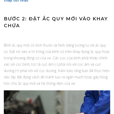
thay tốt nhất
BƯỚC 2: ĐẶT ẮC QUY MỚI VÀO KHAY
CHỨA
Bình ắc quy mới có kích thước và hình dáng tương tự với ắc quy
cũ. Đặt nó vào vị trí trống của bình cũ trên khay đựng ắc quy hoặc
trong khoang động cơ của xe. Các cực của bình phải khớp chính
xác với cọc bình, tức là cực âm (-) phải nối với cọc âm và cực
dương (+) phải nối với cọc dương. Đảm bảo rằng bạn đã thực hiện
việc lắp đặt đúng cách để tránh tạo ra ngắn mạch hoặc gây hỏng
hóc cho ắc quy mới và hệ thống điện của xe.