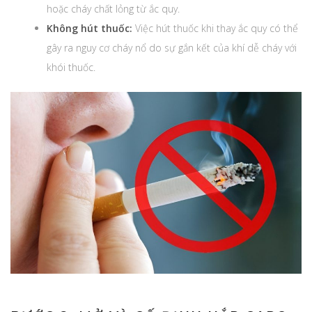
hoặc cháy chất lỏng từ ắc quy.
Không hút thuốc:
Việc hút thuốc khi thay ắc quy có thể
gây ra nguy cơ cháy nổ do sự gắn kết của khí dễ cháy với
khói thuốc.