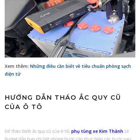
Xem thêm:
Những điều cần biết về tiêu chuẩn phòng sạch
điện tử
HƯỚNG DẪN THÁO ẮC QUY CŨ
CỦA Ô TÔ
Để tháo bình ắc quy cũ của ô tô,
phụ tùng xe Kim Thành
sẽ
hướng dẫn bạn chi tiết những bước cần thực hiện các bước sau