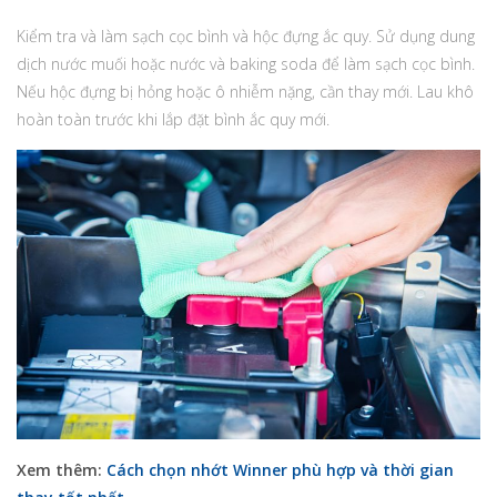
Kiểm tra và làm sạch cọc bình và hộc đựng ắc quy. Sử dụng dung
dịch nước muối hoặc nước và baking soda để làm sạch cọc bình.
Nếu hộc đựng bị hỏng hoặc ô nhiễm nặng, cần thay mới. Lau khô
hoàn toàn trước khi lắp đặt bình ắc quy mới.
Xem thêm:
Cách chọn nhớt Winner phù hợp và thời gian