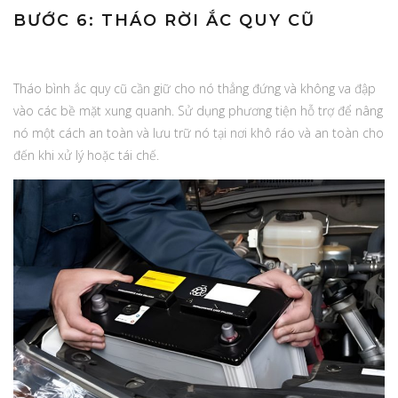
BƯỚC 6: THÁO RỜI ẮC QUY CŨ
Tháo bình ắc quy cũ cần giữ cho nó thẳng đứng và không va đập
vào các bề mặt xung quanh. Sử dụng phương tiện hỗ trợ để nâng
nó một cách an toàn và lưu trữ nó tại nơi khô ráo và an toàn cho
đến khi xử lý hoặc tái chế.