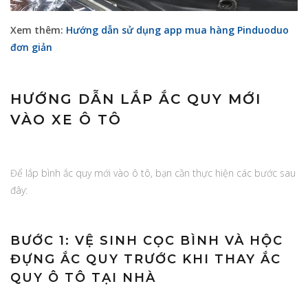
Xem thêm:
Hướng dẫn sử dụng app mua hàng Pinduoduo
đơn giản
HƯỚNG DẪN LẮP ẮC QUY MỚI
VÀO XE Ô TÔ
Để lắp bình ắc quy mới vào ô tô, bạn cần thực hiện các bước sau
đây:
BƯỚC 1: VỆ SINH CỌC BÌNH VÀ HỘC
ĐỰNG ẮC QUY TRƯỚC KHI THAY ẮC
QUY Ô TÔ TẠI NHÀ