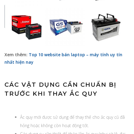
Xem thêm:
Top 10 website bán laptop – máy tính uy tín
nhất hiện nay
CÁC VẬT DỤNG CẦN CHUẨN BỊ
TRƯỚC KHI THAY ẮC QUY
Ắc quy mới được sử dụng để thay thế cho ắc quy cũ đã
hỏng hoặc không còn hoạt động tốt.
Các dụng cụ cần thiết để tháo lắp ắc quy (như cờ lê, đai