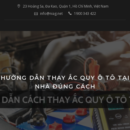
Skip
23 Hoàng Sa, Đa Kao, Quận 1, Hồ Chí Minh, Việt Nam
to
info@niag.net
1900 343 422
content
HƯỚNG DẪN THAY ẮC QUY Ô TÔ TẠI
NHÀ ĐÚNG CÁCH