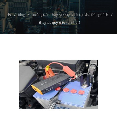
Blog
Hướng Dẫn Thay Ắc Quy Ô Tô Tại Nhà Đúng Cách
thay-ac-quy-o-to-tai-nha-5