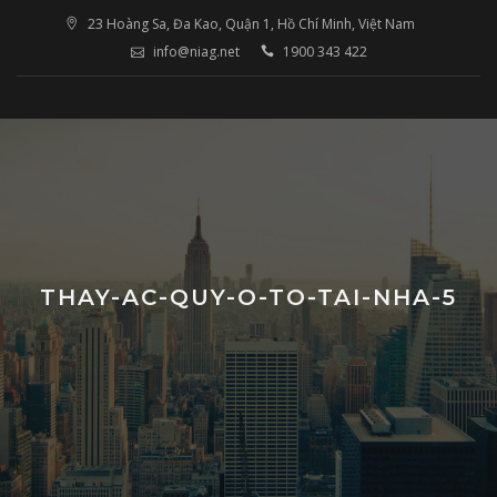
Skip
23 Hoàng Sa, Đa Kao, Quận 1, Hồ Chí Minh, Việt Nam
to
info@niag.net
1900 343 422
content
THAY-AC-QUY-O-TO-TAI-NHA-5