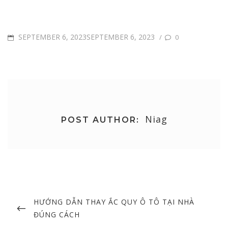
POSTED
SEPTEMBER 6, 2023SEPTEMBER 6, 2023
/
0
ON
Niag
POST AUTHOR:
Post
navigation
PREVIOUS
HƯỚNG DẪN THAY ẮC QUY Ô TÔ TẠI NHÀ
POST
ĐÚNG CÁCH