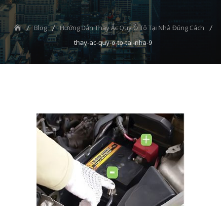
Blog
Hướng Dẫn Thay Ắc Quy Ô Tô Tại Nhà Đúng Cách
thay-ac-quy-o-to-tai-nha-9