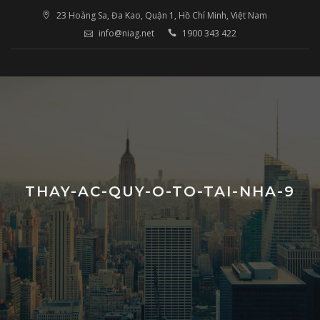
Skip
23 Hoàng Sa, Đa Kao, Quận 1, Hồ Chí Minh, Việt Nam
to
info@niag.net
1900 343 422
content
THAY-AC-QUY-O-TO-TAI-NHA-9