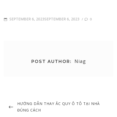
POSTED
SEPTEMBER 6, 2023SEPTEMBER 6, 2023
/
0
ON
Niag
POST AUTHOR:
Post
navigation
PREVIOUS
HƯỚNG DẪN THAY ẮC QUY Ô TÔ TẠI NHÀ
POST
ĐÚNG CÁCH