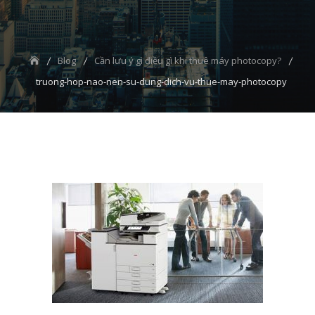
Blog
Cần lưu ý gì điều gì khi thuê máy photocopy?
truong-hop-nao-nen-su-dung-dich-vu-thue-may-photocopy