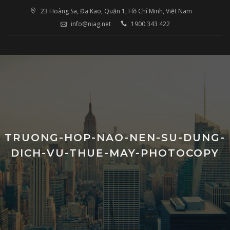
Skip
23 Hoàng Sa, Đa Kao, Quận 1, Hồ Chí Minh, Việt Nam
to
info@niag.net
1900 343 422
content
TRUONG-HOP-NAO-NEN-SU-DUNG-
DICH-VU-THUE-MAY-PHOTOCOPY