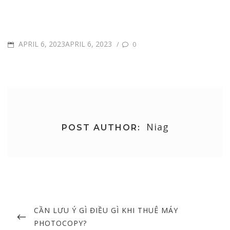
POSTED
APRIL 6, 2023APRIL 6, 2023
/
0
ON
Niag
POST AUTHOR:
Post
navigation
PREVIOUS
CẦN LƯU Ý GÌ ĐIỀU GÌ KHI THUÊ MÁY
POST
PHOTOCOPY?