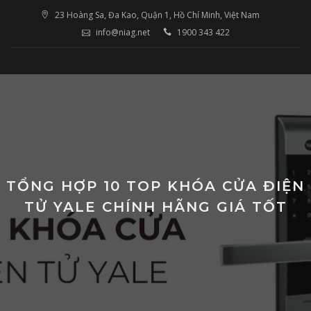
Skip
23 Hoàng Sa, Đa Kao, Quận 1, Hồ Chí Minh, Việt Nam
to
info@niag.net
1900 343 422
content
TỔNG HỢP 10 TOP KHÓA CỬA ĐIỆN
TỬ YALE CHÍNH HÃNG GIÁ TỐT