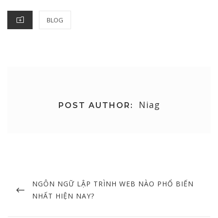
CATEGORIES
BLOG
Niag
POST AUTHOR:
Post
navigation
PREVIOUS
NGÔN NGỮ LẬP TRÌNH WEB NÀO PHỔ BIẾN
POST
NHẤT HIỆN NAY?